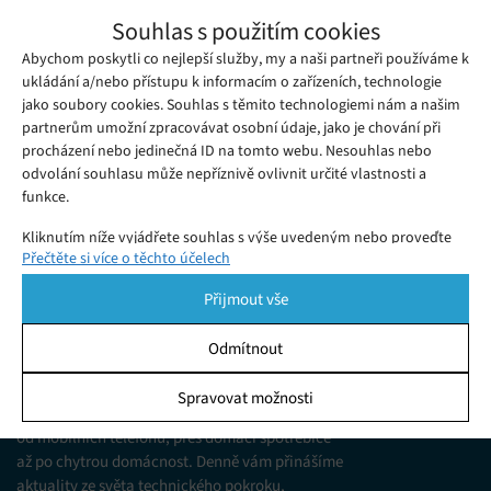
Bezpečnostní díry ohrožují software EU
Souhlas s použitím cookies
pro kontrolu hranic
Abychom poskytli co nejlepší služby, my a naši partneři používáme k
Pondělí 30. 06. 2025
Samuel
Software používaný pohraničními bezpečnostními složkami
ukládání a/nebo přístupu k informacím o zařízeních, technologie
jako soubory cookies. Souhlas s těmito technologiemi nám a našim
EU, známý jako Schengenský informační systém druhé
partnerům umožní zpracovávat osobní údaje, jako je chování při
generace (SIS II), je podle nové zprávy agentury Bloomberg a
procházení nebo jedinečná ID na tomto webu. Nesouhlas nebo
neziskové organizace Lighthouse Reports plný bezpečnostních
odvolání souhlasu může nepříznivě ovlivnit určité vlastnosti a
funkce.
děr a zranitelný vůči kybernetickým útokům. SIS II, který
funguje od roku 2013, slouží k výměně informací mezi
Kliknutím níže vyjádřete souhlas s výše uvedeným nebo proveďte
Přečtěte si více o těchto účelech
podrobnější rozhodnutí. Vaše volby budou použity pouze na tomto
členskými státy EU…
webu. Nastavení můžete kdykoli změnit, včetně odvolání souhlasu,
Přijmout vše
pomocí přepínačů v Zásadách cookies nebo kliknutím na tlačítko
Spravovat souhlas ve spodní části obrazovky.
Odmítnout
KDO JSME
Statistiky
Spravovat možnosti
Jsme web zajímající se o technologické novinky
Ukládání a/nebo přístup k informacím v zařízení, Porozumění
od mobilních telefonů, přes domácí spotřebiče
publiku prostřednictvím statistik nebo kombinací údajů z
různých zdrojů.
až po chytrou domácnost. Denně vám přinášíme
aktuality ze světa technického pokroku,