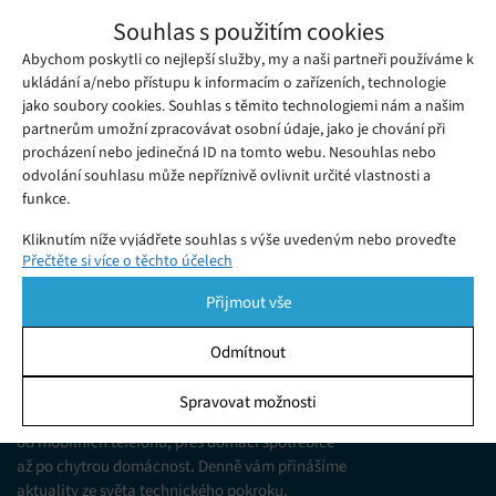
Snapdragon 8 Elite Gen 5: Debut
Souhlas s použitím cookies
nejvýkonnějšího čipu současnosti
Abychom poskytli co nejlepší služby, my a naši partneři používáme k
Úterý 09. 09. 2025
Julia
Snapdragon 8 Elite Gen 5 přináší revoluční výkon, vyšší herní
ukládání a/nebo přístupu k informacím o zařízeních, technologie
jako soubory cookies. Souhlas s těmito technologiemi nám a našim
snímkovou frekvenci a špičkové funkce pro mobilní gaming
partnerům umožní zpracovávat osobní údaje, jako je chování při
nové generace.
procházení nebo jedinečná ID na tomto webu. Nesouhlas nebo
odvolání souhlasu může nepříznivě ovlivnit určité vlastnosti a
funkce.
Kliknutím níže vyjádřete souhlas s výše uvedeným nebo proveďte
Přečtěte si více o těchto účelech
podrobnější rozhodnutí. Vaše volby budou použity pouze na tomto
webu. Nastavení můžete kdykoli změnit, včetně odvolání souhlasu,
Přijmout vše
pomocí přepínačů v Zásadách cookies nebo kliknutím na tlačítko
Spravovat souhlas ve spodní části obrazovky.
Odmítnout
KDO JSME
Statistiky
Spravovat možnosti
Jsme web zajímající se o technologické novinky
Ukládání a/nebo přístup k informacím v zařízení, Porozumění
od mobilních telefonů, přes domácí spotřebiče
publiku prostřednictvím statistik nebo kombinací údajů z
různých zdrojů.
až po chytrou domácnost. Denně vám přinášíme
aktuality ze světa technického pokroku,