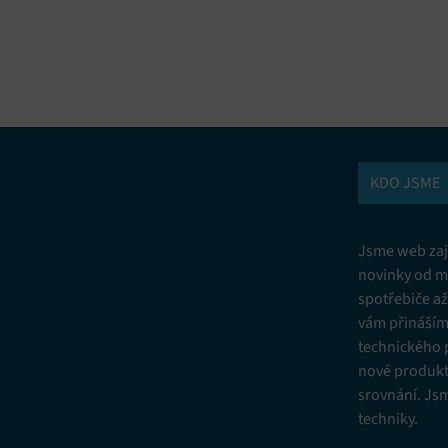
vání a kombinování údajů z jiných zdrojů údajů, Propojení různých
í, Identifikace zařízení na základě automaticky přenášených informací.
ní bezpečnosti, předcházení a zjišťování podvodů a odstraňování chyb,
vání a zobrazování reklamy a obsahu, Ukládání a sdělování voleb
Vžd
 osobních údajů.
KDO JSME
Jsme web zají
novinky od m
spotřebiče a
vám přinášíme
technického 
nové produkt
srovnání. Js
techniky.