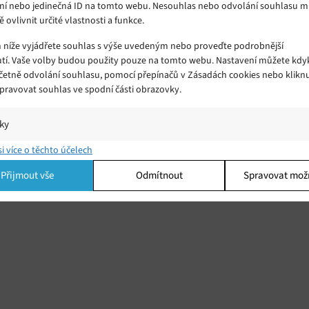
ní nebo jedinečná ID na tomto webu. Nesouhlas nebo odvolání souhlasu 
ě ovlivnit určité vlastnosti a funkce.
m níže vyjádřete souhlas s výše uvedeným nebo proveďte podrobnější
tí. Vaše volby budou použity pouze na tomto webu. Nastavení můžete kdyk
včetně odvolání souhlasu, pomocí přepínačů v Zásadách cookies nebo klikn
tná
Spravovat souhlas ve spodní části obrazovky.
íti
iky
í a/nebo přístup k informacím v zařízení, Porozumění publiku prostřednict
si více o těchto účelech
ik nebo kombinací údajů z různých zdrojů.
Přijmout vše
Odmítnout
Spravovat mož
ing
í a/nebo přístup k informacím v zařízení, Použití omezených údajů k výběr
 Vytváření profilů pro personalizovanou reklamu, Používání profilů k výběr
lizované reklamy, Vytváření profilů pro personalizovaný obsah, Používání
 pro výběr personalizovaného obsahu, Použití omezených údajů k výběru
.
Vžd