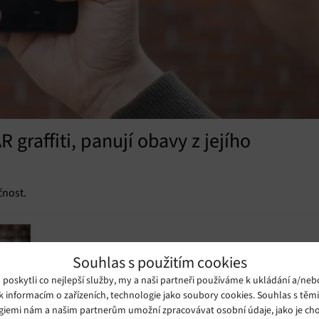
 graffiti, panují obavy z jejího
čnost.
Souhlas s použitím cookies
oskytli co nejlepší služby, my a naši partneři používáme k ukládání a/neb
k informacím o zařízeních, technologie jako soubory cookies. Souhlas s těm
giemi nám a našim partnerům umožní zpracovávat osobní údaje, jako je cho