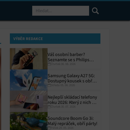
Hledat
VÝBĚR REDAKCE
Váš osobní barber?
Seznamte se s Philips
Čtvrtek 06. 08. 2026
i9000 Prestige Ultra
Samsung Galaxy A27 5G:
Dostupný kousek s obřím
Středa 05. 08. 2026
displejem
Nejlepší skládací telefony
roku 2026: Který z nich si
Čtvrtek 30. 07. 2026
zaslouží místo ve vaší
kapse?
Soundcore Boom Go 3i:
Malý repráček, obří párty!
Pátek 29. 05. 2026