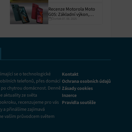
Recenze Motorola Moto
G05: Základní výkon,
Čtvrtek 07. 08. 2025
skvělá výdrž
y aktivní
mající se o technologické
Kontakt
obilních telefonů, přes domácí
Ochrana osobních údajů
ž po chytrou domácnost. Denně
Zásady cookies
 aktuality ze světa
Inzerce
pokroku, recenzujeme pro vás
Pravidla soutěže
y a přinášíme zajímavá
me vaším průvodcem světem