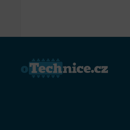
Přiřazo
zařízen
Zajiště
Poskyto
ochrany