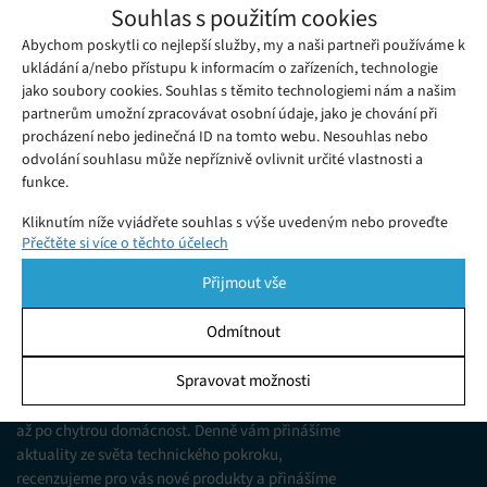
Srovnání IPL epilátorů 2026: Který vybrat?
Souhlas s použitím cookies
Středa 17. 06. 2026
Ivana
Abychom poskytli co nejlepší služby, my a naši partneři používáme k
Chcete hladkou pokožku bez neustálého holení? Naše srovnání
ukládání a/nebo přístupu k informacím o zařízeních, technologie
IPL epilátorů vám usnadní výběr a odhalí skutečné výsledky
jako soubory cookies. Souhlas s těmito technologiemi nám a našim
testů.
partnerům umožní zpracovávat osobní údaje, jako je chování při
procházení nebo jedinečná ID na tomto webu. Nesouhlas nebo
odvolání souhlasu může nepříznivě ovlivnit určité vlastnosti a
funkce.
Kliknutím níže vyjádřete souhlas s výše uvedeným nebo proveďte
Přečtěte si více o těchto účelech
podrobnější rozhodnutí. Vaše volby budou použity pouze na tomto
webu. Nastavení můžete kdykoli změnit, včetně odvolání souhlasu,
Přijmout vše
pomocí přepínačů v Zásadách cookies nebo kliknutím na tlačítko
Spravovat souhlas ve spodní části obrazovky.
Odmítnout
KDO JSME
Statistiky
Spravovat možnosti
Jsme web zajímající se o technologické novinky
Ukládání a/nebo přístup k informacím v zařízení, Porozumění
od mobilních telefonů, přes domácí spotřebiče
publiku prostřednictvím statistik nebo kombinací údajů z
až po chytrou domácnost. Denně vám přinášíme
různých zdrojů.
aktuality ze světa technického pokroku,
recenzujeme pro vás nové produkty a přinášíme