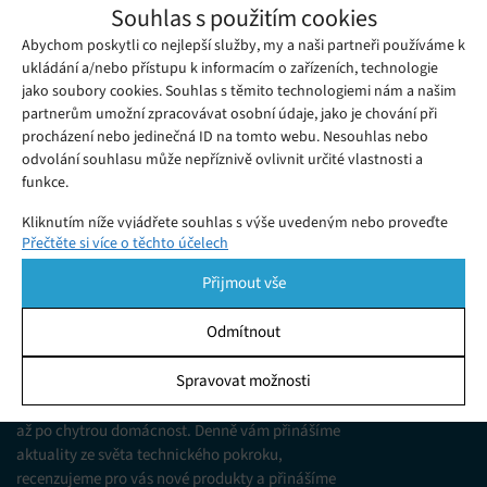
Srovnání IPL epilátorů 2026: Který vybrat?
Souhlas s použitím cookies
Středa 17. 06. 2026
Ivana
Abychom poskytli co nejlepší služby, my a naši partneři používáme k
Chcete hladkou pokožku bez neustálého holení? Naše srovnání
ukládání a/nebo přístupu k informacím o zařízeních, technologie
IPL epilátorů vám usnadní výběr a odhalí skutečné výsledky
jako soubory cookies. Souhlas s těmito technologiemi nám a našim
testů.
partnerům umožní zpracovávat osobní údaje, jako je chování při
procházení nebo jedinečná ID na tomto webu. Nesouhlas nebo
odvolání souhlasu může nepříznivě ovlivnit určité vlastnosti a
funkce.
Kliknutím níže vyjádřete souhlas s výše uvedeným nebo proveďte
Přečtěte si více o těchto účelech
podrobnější rozhodnutí. Vaše volby budou použity pouze na tomto
webu. Nastavení můžete kdykoli změnit, včetně odvolání souhlasu,
Přijmout vše
pomocí přepínačů v Zásadách cookies nebo kliknutím na tlačítko
Spravovat souhlas ve spodní části obrazovky.
Odmítnout
KDO JSME
Statistiky
Spravovat možnosti
Jsme web zajímající se o technologické novinky
Ukládání a/nebo přístup k informacím v zařízení, Porozumění
od mobilních telefonů, přes domácí spotřebiče
publiku prostřednictvím statistik nebo kombinací údajů z
až po chytrou domácnost. Denně vám přinášíme
různých zdrojů.
aktuality ze světa technického pokroku,
recenzujeme pro vás nové produkty a přinášíme