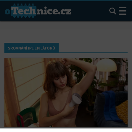
Hledat
SROVNÁNÍ IPL EPILÁTORŮ