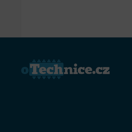
Přiřazo
zařízen
Zajiště
Poskyto
ochrany