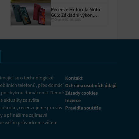
Recenze Motorola Moto
G05: Základní výkon,
Čtvrtek 07. 08. 2025
skvělá výdrž
y aktivní
mající se o technologické
Kontakt
obilních telefonů, přes domácí
Ochrana osobních údajů
ž po chytrou domácnost. Denně
Zásady cookies
 aktuality ze světa
Inzerce
pokroku, recenzujeme pro vás
Pravidla soutěže
y a přinášíme zajímavá
me vaším průvodcem světem