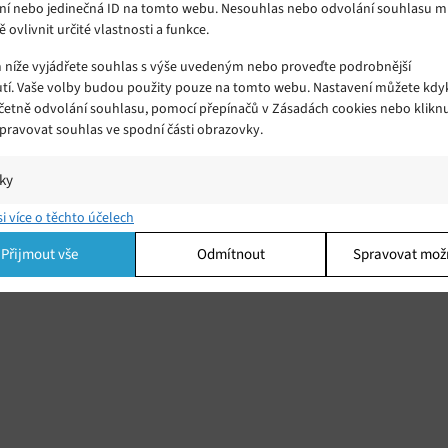
ní nebo jedinečná ID na tomto webu. Nesouhlas nebo odvolání souhlasu 
ě ovlivnit určité vlastnosti a funkce.
m níže vyjádřete souhlas s výše uvedeným nebo proveďte podrobnější
tí. Vaše volby budou použity pouze na tomto webu. Nastavení můžete kdyk
včetně odvolání souhlasu, pomocí přepínačů v Zásadách cookies nebo klikn
Spravovat souhlas ve spodní části obrazovky.
iky
í a/nebo přístup k informacím v zařízení, Porozumění publiku prostřednict
si více o těchto účelech
ik nebo kombinací údajů z různých zdrojů.
Přijmout vše
Odmítnout
Spravovat mož
ing
í a/nebo přístup k informacím v zařízení, Použití omezených údajů k výběr
 Vytváření profilů pro personalizovanou reklamu, Používání profilů k výběr
lizované reklamy, Vytváření profilů pro personalizovaný obsah, Používání
 pro výběr personalizovaného obsahu, Použití omezených údajů k výběru
.
Vžd