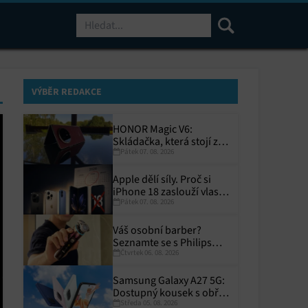
Hledat
VÝBĚR REDAKCE
HONOR Magic V6:
Skládačka, která stojí za
Pátek 07. 08. 2026
to
Apple dělí síly. Proč si
iPhone 18 zaslouží vlastní
Pátek 07. 08. 2026
termín?
Váš osobní barber?
Seznamte se s Philips
Čtvrtek 06. 08. 2026
i9000 Prestige Ultra
Samsung Galaxy A27 5G:
Dostupný kousek s obřím
Středa 05. 08. 2026
displejem