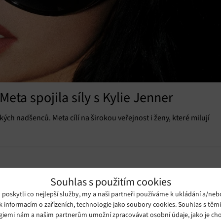
Meta spojila síly s Kylie Jenner
ch nadšenců. Meta cílí na širokou veřejnost i ženy, které milují
Souhlas s použitím cookies
oskytli co nejlepší služby, my a naši partneři používáme k ukládání a/neb
k informacím o zařízeních, technologie jako soubory cookies. Souhlas s těm
giemi nám a našim partnerům umožní zpracovávat osobní údaje, jako je cho