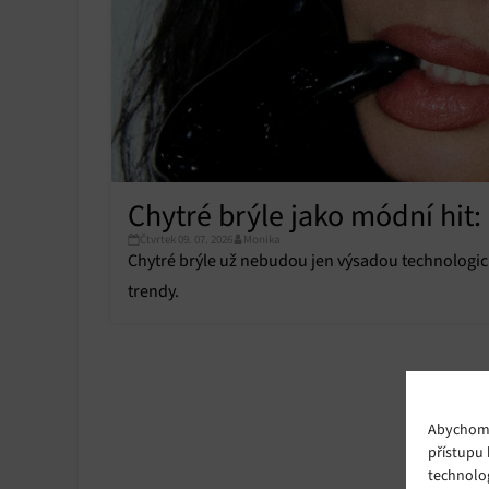
Chytré brýle jako módní hit: 
Čtvrtek 09. 07. 2026
Monika
Chytré brýle už nebudou jen výsadou technologický
trendy.
Abychom p
přístupu 
technolo