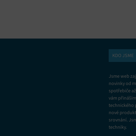
vání a kombinování údajů z jiných zdrojů údajů, Propojení různých
í, Identifikace zařízení na základě automaticky přenášených informací.
ní bezpečnosti, předcházení a zjišťování podvodů a odstraňování chyb,
vání a zobrazování reklamy a obsahu, Ukládání a sdělování voleb
Vžd
 osobních údajů.
KDO JSME
Jsme web zají
novinky od m
spotřebiče a
vám přinášíme
technického 
nové produkt
srovnání. Js
techniky.