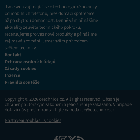
různých zdrojů.
Jsme web zajímající se o technologické novinky
od mobilních telefonů, přes domácí spotřebiče
až po chytrou domácnost. Denně vám přinášíme
Marketing
aktuality ze světa technického pokroku,
Ukládání a/nebo přístup k informacím v zařízení, Použití
recenzujeme pro vás nové produkty a přinášíme
omezených údajů k výběru reklam, Vytváření profilů pro
zajímavá srovnání. Jsme vaším průvodcem
personalizovanou reklamu, Používání profilů k výběru
personalizované reklamy, Vytváření profilů pro
světem techniky.
personalizovaný obsah, Používání profilů pro výběr
Kontakt
personalizovaného obsahu, Použití omezených údajů k výběru
Ochrana osobních údajů
obsahu.
Zásady cookies
Inzerce
Funkce
Vždy aktivní
Pravidla soutěže
Přiřazování a kombinování údajů z jiných zdrojů
údajů, Propojení různých zařízení, Identifikace
Copyright © 2026 oTechnice.cz. All rights reserved. Obsah je
zařízení na základě automaticky přenášených
chráněný autorským zákonem a jeho šíření je zakázáno. V případě
informací.
dotazů nás prosím kontaktujte na
redakce@otechnice.cz
Nastavení souhlasu s cookies
Zajištění bezpečnosti, předcházení a zjišťování
podvodů a odstraňování chyb, Poskytování a
Vždy aktivní
zobrazování reklamy a obsahu, Ukládání a sdělování
voleb ochrany osobních údajů.