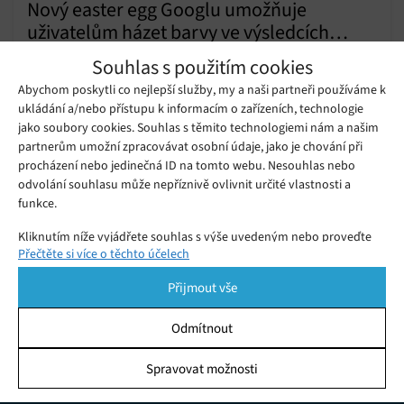
Nový easter egg Googlu umožňuje
uživatelům házet barvy ve výsledcích
Úterý 10. 03. 2020
Samuel
vyhledávání
Souhlas s použitím cookies
Letošní rok na dny 9. a 10. března připadá oslava tzv. Hólí, což
Abychom poskytli co nejlepší služby, my a naši partneři používáme k
je starověký hindský svátek, při němž po sobě lidé na ulici
ukládání a/nebo přístupu k informacím o zařízeních, technologie
cákají barvy.
jako soubory cookies. Souhlas s těmito technologiemi nám a našim
partnerům umožní zpracovávat osobní údaje, jako je chování při
Bali dnes kvůli významnému svátku
procházení nebo jedinečná ID na tomto webu. Nesouhlas nebo
vypíná na 24 hodin internet
Sobota 17. 03. 2018
Redakce
odvolání souhlasu může nepříznivě ovlivnit určité vlastnosti a
funkce.
Kliknutím níže vyjádřete souhlas s výše uvedeným nebo proveďte
Přečtěte si více o těchto účelech
podrobnější rozhodnutí. Vaše volby budou použity pouze na tomto
webu. Nastavení můžete kdykoli změnit, včetně odvolání souhlasu,
Přijmout vše
pomocí přepínačů v Zásadách cookies nebo kliknutím na tlačítko
Spravovat souhlas ve spodní části obrazovky.
Odmítnout
Statistiky
Spravovat možnosti
KDO JSME
Ukládání a/nebo přístup k informacím v zařízení, Porozumění
publiku prostřednictvím statistik nebo kombinací údajů z