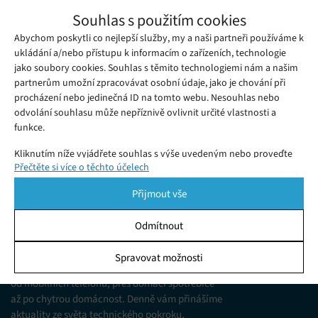
Příspěvek Trumpovy kampaně zakázal
Souhlas s použitím cookies
Facebook kvůli přítomnosti nacistického
Abychom poskytli co nejlepší služby, my a naši partneři používáme k
Sobota 20. 06. 2020
Redakce
symbolu. Antifa se tak sama označuje, hájí
Sociální síť Facebook patří k místům, která jsou ke statusům
ukládání a/nebo přístupu k informacím o zařízeních, technologie
se prezidentův tým
jako soubory cookies. Souhlas s těmito technologiemi nám a našim
amerického prezidenta Donalda Trumpa a jeho týmu poměrně
partnerům umožní zpracovávat osobní údaje, jako je chování při
shovívavé.
procházení nebo jedinečná ID na tomto webu. Nesouhlas nebo
odvolání souhlasu může nepříznivě ovlivnit určité vlastnosti a
funkce.
Kliknutím níže vyjádřete souhlas s výše uvedeným nebo proveďte
Přečtěte si více o těchto účelech
podrobnější rozhodnutí. Vaše volby budou použity pouze na tomto
webu. Nastavení můžete kdykoli změnit, včetně odvolání souhlasu,
Přijmout vše
pomocí přepínačů v Zásadách cookies nebo kliknutím na tlačítko
Spravovat souhlas ve spodní části obrazovky.
Odmítnout
KDO JSME
Statistiky
Spravovat možnosti
Jsme web zajímající se o technologické novinky
Ukládání a/nebo přístup k informacím v zařízení, Porozumění
od mobilních telefonů, přes domácí spotřebiče
publiku prostřednictvím statistik nebo kombinací údajů z
různých zdrojů.
až po chytrou domácnost. Denně vám přinášíme
aktuality ze světa technického pokroku,