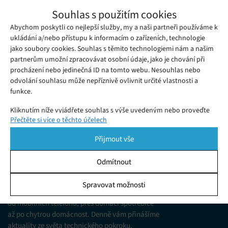
Google chce neviditelným digitálním
Souhlas s použitím cookies
vodoznakem umožnit identifikaci
Abychom poskytli co nejlepší služby, my a naši partneři používáme k
Středa 30. 08. 2023
Gabriela
uměleckých děl vytvořených pomocí AI
Společnost Google dnes učinila krok směrem k
ukládání a/nebo přístupu k informacím o zařízeních, technologie
jako soubory cookies. Souhlas s těmito technologiemi nám a našim
transparentnosti obrázků generovaných umělou inteligencí.
partnerům umožní zpracovávat osobní údaje, jako je chování při
Google DeepMind uvedl nový nástroj SynthID, který má vést k
procházení nebo jedinečná ID na tomto webu. Nesouhlas nebo
identifikaci generativního umění pomocí vodoznaku.
odvolání souhlasu může nepříznivě ovlivnit určité vlastnosti a
funkce.
Kliknutím níže vyjádřete souhlas s výše uvedeným nebo proveďte
Přečtěte si více o těchto účelech
podrobnější rozhodnutí. Vaše volby budou použity pouze na tomto
webu. Nastavení můžete kdykoli změnit, včetně odvolání souhlasu,
Přijmout vše
pomocí přepínačů v Zásadách cookies nebo kliknutím na tlačítko
Spravovat souhlas ve spodní části obrazovky.
Odmítnout
KDO JSME
Statistiky
Spravovat možnosti
Jsme web zajímající se o technologické novinky
Ukládání a/nebo přístup k informacím v zařízení, Porozumění
od mobilních telefonů, přes domácí spotřebiče
publiku prostřednictvím statistik nebo kombinací údajů z
různých zdrojů.
až po chytrou domácnost. Denně vám přinášíme
aktuality ze světa technického pokroku,