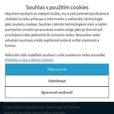
Společnosti Samsung a Google
Souhlas s použitím cookies
spolupracují na rozvoji rozšířené reality
Abychom poskytli co nejlepší služby, my a naši partneři používáme k
Čtvrtek 19. 10. 2017
Redakce
Společnosti Samsung a Google oficiálně potvrdily spolupráci
ukládání a/nebo přístupu k informacím o zařízeních, technologie
jako soubory cookies. Souhlas s těmito technologiemi nám a našim
na projektu Google ARCore, který má rozvíjet možnosti užívání
partnerům umožní zpracovávat osobní údaje, jako je chování při
rozšířené reality na zařízeních s operačním systémem Android.
procházení nebo jedinečná ID na tomto webu. Nesouhlas nebo
odvolání souhlasu může nepříznivě ovlivnit určité vlastnosti a
funkce.
Kliknutím níže vyjádřete souhlas s výše uvedeným nebo proveďte
Přečtěte si více o těchto účelech
podrobnější rozhodnutí. Vaše volby budou použity pouze na tomto
webu. Nastavení můžete kdykoli změnit, včetně odvolání souhlasu,
Přijmout vše
pomocí přepínačů v Zásadách cookies nebo kliknutím na tlačítko
Spravovat souhlas ve spodní části obrazovky.
Odmítnout
KDO JSME
Statistiky
Spravovat možnosti
Jsme web zajímající se o technologické novinky
Ukládání a/nebo přístup k informacím v zařízení, Porozumění
od mobilních telefonů, přes domácí spotřebiče
publiku prostřednictvím statistik nebo kombinací údajů z
různých zdrojů.
až po chytrou domácnost. Denně vám přinášíme
aktuality ze světa technického pokroku,