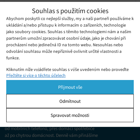
OnePlus Nord CE 4 Lite: Překvapivě
Souhlas s použitím cookies
vybavený mobil za super cenu
Abychom poskytli co nejlepší služby, my a naši partneři používáme k
Čtvrtek 17. 07. 2025
Julia
ukládání a/nebo přístupu k informacím o zařízeních, technologie
OnePlus Nord CE 4 Lite boduje svou výbavou – AMOLED
jako soubory cookies. Souhlas s těmito technologiemi nám a našim
displej, stereo zvuk, 80W nabíjení i velká baterie. Přečtěte si
partnerům umožní zpracovávat osobní údaje, jako je chování při
naši podrobnou recenzi.
procházení nebo jedinečná ID na tomto webu. Nesouhlas nebo
odvolání souhlasu může nepříznivě ovlivnit určité vlastnosti a
funkce.
Kliknutím níže vyjádřete souhlas s výše uvedeným nebo proveďte
Přečtěte si více o těchto účelech
podrobnější rozhodnutí. Vaše volby budou použity pouze na tomto
webu. Nastavení můžete kdykoli změnit, včetně odvolání souhlasu,
Přijmout vše
pomocí přepínačů v Zásadách cookies nebo kliknutím na tlačítko
Spravovat souhlas ve spodní části obrazovky.
Odmítnout
KDO JSME
Statistiky
Spravovat možnosti
Jsme web zajímající se o technologické novinky
Ukládání a/nebo přístup k informacím v zařízení, Porozumění
publiku prostřednictvím statistik nebo kombinací údajů z
od mobilních telefonů, přes domácí spotřebiče
různých zdrojů.
až po chytrou domácnost. Denně vám přinášíme