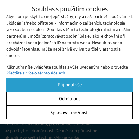
Jedinečná hra Journey bude od června
Souhlas s použitím cookies
dostupná i na Steamu
Abychom poskytli co nejlepší služby, my a naši partneři používáme k
Úterý 14. 04. 2020
Samuel
Journey podle mnohých patří mezi jednu z nejlepších her, které
ukládání a/nebo přístupu k informacím o zařízeních, technologie
jako soubory cookies. Souhlas s těmito technologiemi nám a našim
kdy vyšly.
partnerům umožní zpracovávat osobní údaje, jako je chování při
procházení nebo jedinečná ID na tomto webu. Nesouhlas nebo
odvolání souhlasu může nepříznivě ovlivnit určité vlastnosti a
funkce.
Kliknutím níže vyjádřete souhlas s výše uvedeným nebo proveďte
Přečtěte si více o těchto účelech
podrobnější rozhodnutí. Vaše volby budou použity pouze na tomto
webu. Nastavení můžete kdykoli změnit, včetně odvolání souhlasu,
Přijmout vše
pomocí přepínačů v Zásadách cookies nebo kliknutím na tlačítko
Spravovat souhlas ve spodní části obrazovky.
Odmítnout
KDO JSME
Statistiky
Spravovat možnosti
Jsme web zajímající se o technologické novinky
Ukládání a/nebo přístup k informacím v zařízení, Porozumění
od mobilních telefonů, přes domácí spotřebiče
publiku prostřednictvím statistik nebo kombinací údajů z
různých zdrojů.
až po chytrou domácnost. Denně vám přinášíme
aktuality ze světa technického pokroku,