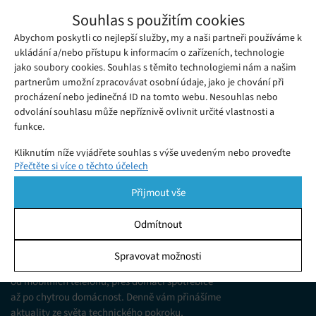
Zastaralé čipy AMD nedostanou záplatu na
Souhlas s použitím cookies
bezpečnostní chybu Sinkclose
Abychom poskytli co nejlepší služby, my a naši partneři používáme k
Pondělí 12. 08. 2024
Samuel
Společnost AMD začala vydávat aktualizace, které opravují
ukládání a/nebo přístupu k informacím o zařízeních, technologie
jako soubory cookies. Souhlas s těmito technologiemi nám a našim
některé čipy postižené nedávno objevenou bezpečnostní
partnerům umožní zpracovávat osobní údaje, jako je chování při
chybou Sinkclose.
procházení nebo jedinečná ID na tomto webu. Nesouhlas nebo
odvolání souhlasu může nepříznivě ovlivnit určité vlastnosti a
funkce.
Kliknutím níže vyjádřete souhlas s výše uvedeným nebo proveďte
Přečtěte si více o těchto účelech
podrobnější rozhodnutí. Vaše volby budou použity pouze na tomto
webu. Nastavení můžete kdykoli změnit, včetně odvolání souhlasu,
Přijmout vše
pomocí přepínačů v Zásadách cookies nebo kliknutím na tlačítko
Spravovat souhlas ve spodní části obrazovky.
Odmítnout
KDO JSME
Statistiky
Spravovat možnosti
Jsme web zajímající se o technologické novinky
Ukládání a/nebo přístup k informacím v zařízení, Porozumění
od mobilních telefonů, přes domácí spotřebiče
publiku prostřednictvím statistik nebo kombinací údajů z
různých zdrojů.
až po chytrou domácnost. Denně vám přinášíme
aktuality ze světa technického pokroku,