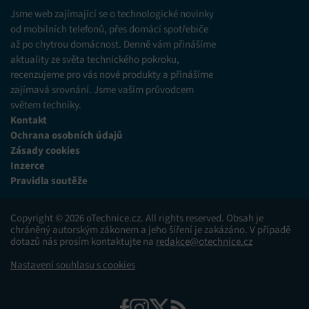
různých zdrojů.
Jsme web zajímající se o technologické novinky
od mobilních telefonů, přes domácí spotřebiče
až po chytrou domácnost. Denně vám přinášíme
Marketing
aktuality ze světa technického pokroku,
Ukládání a/nebo přístup k informacím v zařízení, Použití
recenzujeme pro vás nové produkty a přinášíme
omezených údajů k výběru reklam, Vytváření profilů pro
zajímavá srovnání. Jsme vaším průvodcem
personalizovanou reklamu, Používání profilů k výběru
personalizované reklamy, Vytváření profilů pro
světem techniky.
personalizovaný obsah, Používání profilů pro výběr
Kontakt
personalizovaného obsahu, Použití omezených údajů k výběru
Ochrana osobních údajů
obsahu.
Zásady cookies
Inzerce
Funkce
Vždy aktivní
Pravidla soutěže
Přiřazování a kombinování údajů z jiných zdrojů
údajů, Propojení různých zařízení, Identifikace
Copyright © 2026 oTechnice.cz. All rights reserved. Obsah je
zařízení na základě automaticky přenášených
chráněný autorským zákonem a jeho šíření je zakázáno. V případě
informací.
dotazů nás prosím kontaktujte na
redakce@otechnice.cz
Nastavení souhlasu s cookies
Zajištění bezpečnosti, předcházení a zjišťování
podvodů a odstraňování chyb, Poskytování a
Vždy aktivní
zobrazování reklamy a obsahu, Ukládání a sdělování
voleb ochrany osobních údajů.