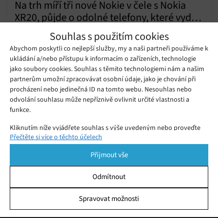
Na trh míří tři nové Nokie v čele s Nokia
XR20, půjde o odolné telefony, které vydrží
Úterý 27. 07. 2021
Samuel
roky používání
Souhlas s použitím cookies
Společnost HMD Global, výrobce telefonů Nokia, se pochlubila
Abychom poskytli co nejlepší služby, my a naši partneři používáme k
třemi novými telefony a jedněmi bezdrátovými sluchátky.
ukládání a/nebo přístupu k informacím o zařízeních, technologie
jako soubory cookies. Souhlas s těmito technologiemi nám a našim
partnerům umožní zpracovávat osobní údaje, jako je chování při
Nokia možná chystá nový tlačítkový
procházení nebo jedinečná ID na tomto webu. Nesouhlas nebo
telefon
Čtvrtek 21. 12. 2017
Redakce
odvolání souhlasu může nepříznivě ovlivnit určité vlastnosti a
funkce.
Kliknutím níže vyjádřete souhlas s výše uvedeným nebo proveďte
Přečtěte si více o těchto účelech
podrobnější rozhodnutí. Vaše volby budou použity pouze na tomto
webu. Nastavení můžete kdykoli změnit, včetně odvolání souhlasu,
Přijmout vše
pomocí přepínačů v Zásadách cookies nebo kliknutím na tlačítko
Spravovat souhlas ve spodní části obrazovky.
Odmítnout
Statistiky
Spravovat možnosti
KDO JSME
Ukládání a/nebo přístup k informacím v zařízení, Porozumění
publiku prostřednictvím statistik nebo kombinací údajů z