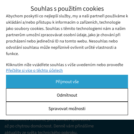
Soud v USA rozhodl, že Google překladač
Souhlas s použitím cookies
nemůže být využíván pro policejní účely
Abychom poskytli co nejlepší služby, my a naši partneři používáme k
Pondělí 18. 06. 2018
Redakce
Soud v USA rozhodl, že Google překladač nemůže být využíván
ukládání a/nebo přístupu k informacím o zařízeních, technologie
jako soubory cookies. Souhlas s těmito technologiemi nám a našim
pro policejní účely
partnerům umožní zpracovávat osobní údaje, jako je chování při
procházení nebo jedinečná ID na tomto webu. Nesouhlas nebo
odvolání souhlasu může nepříznivě ovlivnit určité vlastnosti a
funkce.
Kliknutím níže vyjádřete souhlas s výše uvedeným nebo proveďte
Přečtěte si více o těchto účelech
podrobnější rozhodnutí. Vaše volby budou použity pouze na tomto
webu. Nastavení můžete kdykoli změnit, včetně odvolání souhlasu,
Přijmout vše
pomocí přepínačů v Zásadách cookies nebo kliknutím na tlačítko
Spravovat souhlas ve spodní části obrazovky.
Odmítnout
KDO JSME
Statistiky
Spravovat možnosti
Jsme web zajímající se o technologické novinky
Ukládání a/nebo přístup k informacím v zařízení, Porozumění
od mobilních telefonů, přes domácí spotřebiče
publiku prostřednictvím statistik nebo kombinací údajů z
různých zdrojů.
až po chytrou domácnost. Denně vám přinášíme
aktuality ze světa technického pokroku,