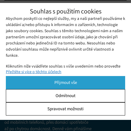
Tesla Roadster vs. Bondova auta: Musk
Souhlas s použitím cookies
slibuje šílenou show
Abychom poskytli co nejlepší služby, my a naši partneři používáme k
Pondělí 03. 11. 2025
Ivana
ukládání a/nebo přístupu k informacím o zařízeních, technologie
Tesla Roadster má létat! Elon Musk chystá šílenou premiéru,
jako soubory cookies. Souhlas s těmito technologiemi nám a našim
která spojí Teslu a SpaceX. Připrav se na auto, co překoná i
partnerům umožní zpracovávat osobní údaje, jako je chování při
procházení nebo jedinečná ID na tomto webu. Nesouhlas nebo
bondovské legendy.
odvolání souhlasu může nepříznivě ovlivnit určité vlastnosti a
funkce.
Kliknutím níže vyjádřete souhlas s výše uvedeným nebo proveďte
Přečtěte si více o těchto účelech
podrobnější rozhodnutí. Vaše volby budou použity pouze na tomto
webu. Nastavení můžete kdykoli změnit, včetně odvolání souhlasu,
Přijmout vše
pomocí přepínačů v Zásadách cookies nebo kliknutím na tlačítko
Spravovat souhlas ve spodní části obrazovky.
Odmítnout
KDO JSME
Statistiky
Spravovat možnosti
Ukládání a/nebo přístup k informacím v zařízení, Porozumění
Jsme web zajímající se o technologické novinky
publiku prostřednictvím statistik nebo kombinací údajů z
od mobilních telefonů, přes domácí spotřebiče
různých zdrojů.
až po chytrou domácnost. Denně vám přinášíme