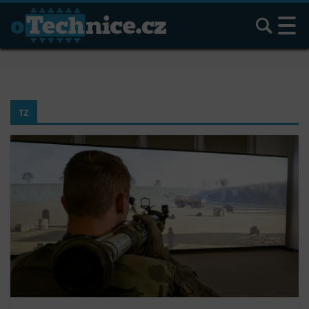
Hledat
TZ