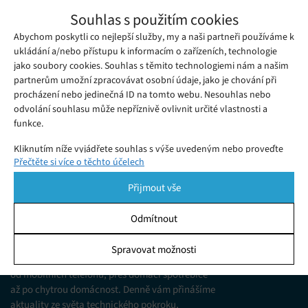
Virtuální střelnice má propojit střelecký a
Souhlas s použitím cookies
taktický výcvik
Abychom poskytli co nejlepší služby, my a naši partneři používáme k
Čtvrtek 02. 07. 2026
PR
Společnost VR Group finalizuje nový virtuální střelecký
ukládání a/nebo přístupu k informacím o zařízeních, technologie
jako soubory cookies. Souhlas s těmito technologiemi nám a našim
simulátor STING-ISR, určený pro výcvik ozbrojených a
partnerům umožní zpracovávat osobní údaje, jako je chování při
bezpečnostních složek.
procházení nebo jedinečná ID na tomto webu. Nesouhlas nebo
odvolání souhlasu může nepříznivě ovlivnit určité vlastnosti a
funkce.
Kliknutím níže vyjádřete souhlas s výše uvedeným nebo proveďte
Přečtěte si více o těchto účelech
podrobnější rozhodnutí. Vaše volby budou použity pouze na tomto
webu. Nastavení můžete kdykoli změnit, včetně odvolání souhlasu,
Přijmout vše
pomocí přepínačů v Zásadách cookies nebo kliknutím na tlačítko
Spravovat souhlas ve spodní části obrazovky.
Odmítnout
KDO JSME
Statistiky
Spravovat možnosti
Jsme web zajímající se o technologické novinky
Ukládání a/nebo přístup k informacím v zařízení, Porozumění
od mobilních telefonů, přes domácí spotřebiče
publiku prostřednictvím statistik nebo kombinací údajů z
různých zdrojů.
až po chytrou domácnost. Denně vám přinášíme
aktuality ze světa technického pokroku,