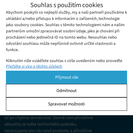
HTC představilo smartphone HTC U12 life
Souhlas s použitím cookies
Čtvrtek 30. 08. 2018
Redakce
Abychom poskytli co nejlepší služby, my a naši partneři používáme k
Společnost HTC představila na IFA 2018 nový smartphone
ukládání a/nebo přístupu k informacím o zařízeních, technologie
střední třídy HTC U12 life.
jako soubory cookies. Souhlas s těmito technologiemi nám a našim
partnerům umožní zpracovávat osobní údaje, jako je chování při
procházení nebo jedinečná ID na tomto webu. Nesouhlas nebo
odvolání souhlasu může nepříznivě ovlivnit určité vlastnosti a
funkce.
Kliknutím níže vyjádřete souhlas s výše uvedeným nebo proveďte
Přečtěte si více o těchto účelech
podrobnější rozhodnutí. Vaše volby budou použity pouze na tomto
webu. Nastavení můžete kdykoli změnit, včetně odvolání souhlasu,
Přijmout vše
pomocí přepínačů v Zásadách cookies nebo kliknutím na tlačítko
Spravovat souhlas ve spodní části obrazovky.
Odmítnout
KDO JSME
Statistiky
Spravovat možnosti
Jsme web zajímající se o technologické novinky
Ukládání a/nebo přístup k informacím v zařízení, Porozumění
od mobilních telefonů, přes domácí spotřebiče
publiku prostřednictvím statistik nebo kombinací údajů z
až po chytrou domácnost. Denně vám přinášíme
různých zdrojů.
aktuality ze světa technického pokroku,
recenzujeme pro vás nové produkty a přinášíme