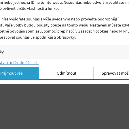
ní nebo jedinečná ID na tomto webu. Nesouhlas nebo odvolání souhlasu 
ě ovlivnit určité vlastnosti a funkce.
m níže vyjádřete souhlas s výše uvedeným nebo proveďte podrobnější
tí. Vaše volby budou použity pouze na tomto webu. Nastavení můžete kdyk
včetně odvolání souhlasu, pomocí přepínačů v Zásadách cookies nebo klikn
Spravovat souhlas ve spodní části obrazovky.
é
iky
zace
í a/nebo přístup k informacím v zařízení, Porozumění publiku prostřednict
si více o těchto účelech
ik nebo kombinací údajů z různých zdrojů.
Přijmout vše
Odmítnout
Spravovat mož
ing
í a/nebo přístup k informacím v zařízení, Použití omezených údajů k výběr
 Vytváření profilů pro personalizovanou reklamu, Používání profilů k výběr
lizované reklamy, Vytváření profilů pro personalizovaný obsah, Používání
 pro výběr personalizovaného obsahu, Použití omezených údajů k výběru
.
Vžd