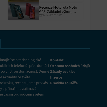
Recenze Motorola Moto
G05: Základní výkon,
Čtvrtek 07. 08. 2025
skvělá výdrž
y aktivní
mající se o technologické
Kontakt
obilních telefonů, přes domácí
Ochrana osobních údajů
ž po chytrou domácnost. Denně
Zásady cookies
 aktuality ze světa
Inzerce
pokroku, recenzujeme pro vás
Pravidla soutěže
y a přinášíme zajímavá
me vaším průvodcem světem