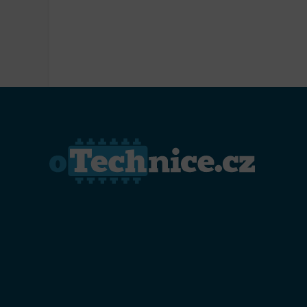
Přiřazo
zařízen
Zajiště
Poskyto
ochrany