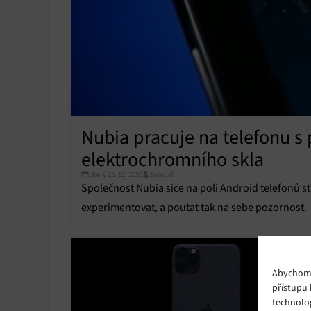
Nubia pracuje na telefonu s
elektrochromního skla
Úterý 15. 12. 2020
Samuel
Společnost Nubia sice na poli Android telefonů st
experimentovat, a poutat tak na sebe pozornost.
Abychom p
přístupu 
technolo