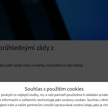
 průhlednými zády z
ále patří spíše mezi nováčky, rozhodně se ale nebojí
Souhlas s použitím cookies
oskytli co nejlepší služby, my a naši partneři používáme k ukládání a/neb
k informacím o zařízeních, technologie jako soubory cookies. Souhlas s těm
giemi nám a našim partnerům umožní zpracovávat osobní údaje, jako je cho