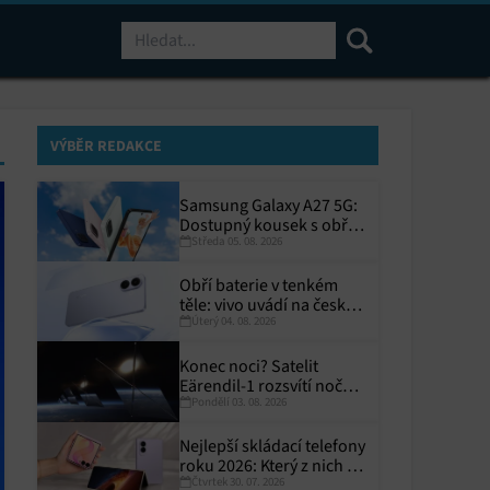
Hledat
VÝBĚR REDAKCE
Samsung Galaxy A27 5G:
Dostupný kousek s obřím
Středa 05. 08. 2026
displejem
Obří baterie v tenkém
těle: vivo uvádí na český
Úterý 04. 08. 2026
trh V70 Lite 5G
Konec noci? Satelit
Eärendil-1 rozsvítí noční
Pondělí 03. 08. 2026
Zemi
Nejlepší skládací telefony
roku 2026: Který z nich si
Čtvrtek 30. 07. 2026
zaslouží místo ve vaší