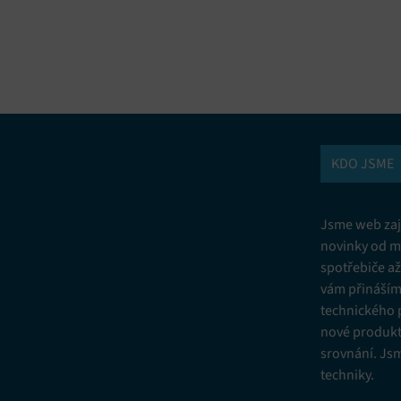
vání a kombinování údajů z jiných zdrojů údajů, Propojení různých
í, Identifikace zařízení na základě automaticky přenášených informací.
ní bezpečnosti, předcházení a zjišťování podvodů a odstraňování chyb,
vání a zobrazování reklamy a obsahu, Ukládání a sdělování voleb
Vžd
 osobních údajů.
KDO JSME
Jsme web zají
novinky od m
spotřebiče a
vám přinášíme
technického 
nové produkt
srovnání. Js
techniky.