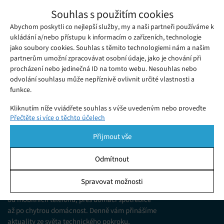
Pokémon Sword and Shield údajně
Souhlas s použitím cookies
zamyká televizory od Roku
Abychom poskytli co nejlepší služby, my a naši partneři používáme k
Středa 20. 11. 2019
Redakce
Minulý týden vyšlá „pokémoní“ dvojhra Pokémon Sword a
ukládání a/nebo přístupu k informacím o zařízeních, technologie
jako soubory cookies. Souhlas s těmito technologiemi nám a našim
Shield Switch na konzoli Switch není možné hrát na chytrých
partnerům umožní zpracovávat osobní údaje, jako je chování při
televizích od společnosti Roku, protože ji zamyká.
procházení nebo jedinečná ID na tomto webu. Nesouhlas nebo
odvolání souhlasu může nepříznivě ovlivnit určité vlastnosti a
funkce.
Kliknutím níže vyjádřete souhlas s výše uvedeným nebo proveďte
Přečtěte si více o těchto účelech
podrobnější rozhodnutí. Vaše volby budou použity pouze na tomto
webu. Nastavení můžete kdykoli změnit, včetně odvolání souhlasu,
Přijmout vše
pomocí přepínačů v Zásadách cookies nebo kliknutím na tlačítko
Spravovat souhlas ve spodní části obrazovky.
Odmítnout
KDO JSME
Statistiky
Spravovat možnosti
Jsme web zajímající se o technologické novinky
Ukládání a/nebo přístup k informacím v zařízení, Porozumění
od mobilních telefonů, přes domácí spotřebiče
publiku prostřednictvím statistik nebo kombinací údajů z
různých zdrojů.
až po chytrou domácnost. Denně vám přinášíme
aktuality ze světa technického pokroku,