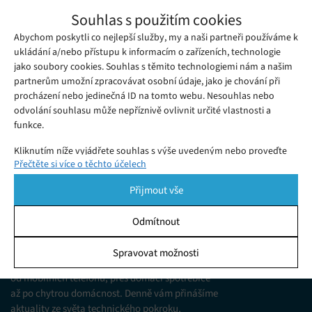
ChatGPT Pulse: Novinka, která naservíruje
Souhlas s použitím cookies
ranní zprávy na míru
Abychom poskytli co nejlepší služby, my a naši partneři používáme k
Středa 01. 10. 2025
Ivana
ChatGPT Pulse přináší personalizované ranní přehledy. Tato
ukládání a/nebo přístupu k informacím o zařízeních, technologie
jako soubory cookies. Souhlas s těmito technologiemi nám a našim
novinka spojuje zprávy, e-maily i kalendář do jednoho
partnerům umožní zpracovávat osobní údaje, jako je chování při
asistenta.
procházení nebo jedinečná ID na tomto webu. Nesouhlas nebo
odvolání souhlasu může nepříznivě ovlivnit určité vlastnosti a
funkce.
Kliknutím níže vyjádřete souhlas s výše uvedeným nebo proveďte
Přečtěte si více o těchto účelech
podrobnější rozhodnutí. Vaše volby budou použity pouze na tomto
webu. Nastavení můžete kdykoli změnit, včetně odvolání souhlasu,
Přijmout vše
pomocí přepínačů v Zásadách cookies nebo kliknutím na tlačítko
Spravovat souhlas ve spodní části obrazovky.
Odmítnout
KDO JSME
Statistiky
Spravovat možnosti
Jsme web zajímající se o technologické novinky
Ukládání a/nebo přístup k informacím v zařízení, Porozumění
od mobilních telefonů, přes domácí spotřebiče
publiku prostřednictvím statistik nebo kombinací údajů z
různých zdrojů.
až po chytrou domácnost. Denně vám přinášíme
aktuality ze světa technického pokroku,