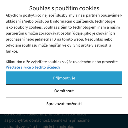
Nad australskými plážemi budou kroužit
Souhlas s použitím cookies
drony
Abychom poskytli co nejlepší služby, my a naši partneři používáme k
Úterý 29. 08. 2017
Redakce
Australské pláže budou od září bezpečnější. Úřady zde nasadí
ukládání a/nebo přístupu k informacím o zařízeních, technologie
jako soubory cookies. Souhlas s těmito technologiemi nám a našim
drony Little Ripper Lifesaver, které budou monitorovat pláže a
partnerům umožní zpracovávat osobní údaje, jako je chování při
hlásit přítomnost žraloků s až 90% přesností.
procházení nebo jedinečná ID na tomto webu. Nesouhlas nebo
odvolání souhlasu může nepříznivě ovlivnit určité vlastnosti a
funkce.
Kliknutím níže vyjádřete souhlas s výše uvedeným nebo proveďte
Přečtěte si více o těchto účelech
podrobnější rozhodnutí. Vaše volby budou použity pouze na tomto
webu. Nastavení můžete kdykoli změnit, včetně odvolání souhlasu,
Přijmout vše
pomocí přepínačů v Zásadách cookies nebo kliknutím na tlačítko
Spravovat souhlas ve spodní části obrazovky.
Odmítnout
KDO JSME
Statistiky
Spravovat možnosti
Jsme web zajímající se o technologické novinky
Ukládání a/nebo přístup k informacím v zařízení, Porozumění
od mobilních telefonů, přes domácí spotřebiče
publiku prostřednictvím statistik nebo kombinací údajů z
různých zdrojů.
až po chytrou domácnost. Denně vám přinášíme
aktuality ze světa technického pokroku,