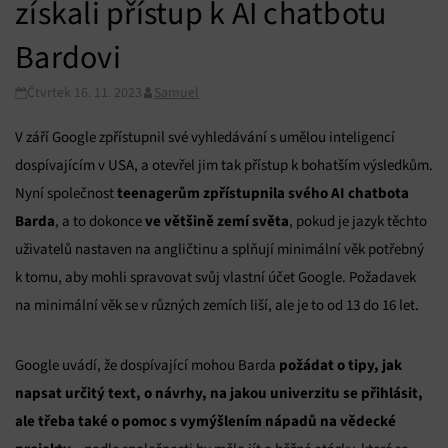
získali přístup k AI chatbotu
Bardovi
Čtvrtek 16. 11. 2023
Samuel
V září Google zpřístupnil své vyhledávání s umělou inteligencí
dospívajícím v USA, a otevřel jim tak přístup k bohatším výsledkům.
teenagerům zpřístupnila svého AI chatbota
Nyní společnost
Barda
ve většině zemí světa
, a to dokonce
, pokud je jazyk těchto
uživatelů nastaven na angličtinu a splňují minimální věk potřebný
k tomu, aby mohli spravovat svůj vlastní účet Google. Požadavek
na minimální věk se v různých zemích liší, ale je to od 13 do 16 let.
požádat o tipy, jak
Google uvádí, že dospívající mohou Barda
napsat určitý text, o návrhy, na jakou univerzitu se přihlásit,
ale třeba také o pomoc s vymýšlením nápadů na vědecké