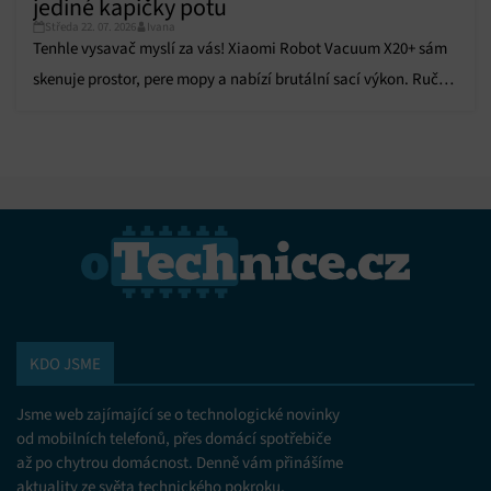
jediné kapičky potu
Středa 22. 07. 2026
Ivana
Tenhle vysavač myslí za vás! Xiaomi Robot Vacuum X20+ sám
skenuje prostor, pere mopy a nabízí brutální sací výkon. Ruční
úklid je minulostí!
KDO JSME
Jsme web zajímající se o technologické novinky
od mobilních telefonů, přes domácí spotřebiče
až po chytrou domácnost. Denně vám přinášíme
aktuality ze světa technického pokroku,