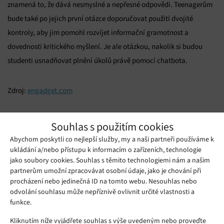
znamená to, že dává nesmyslné a nepřesné odpovědi. Teenagerům
bude také po jejich první otázce doporučovat použití dvojité
kontroly, aby jim pomohl rozvíjet informační gramotnost a
dovednosti kritického myšlení. Je ale otázkou, nakolik si budou
studenti usnadňovat plnění úkolů právě pomocí chatbota.
Zdroj:
engadget.com
Mohlo by se vám líbit
Souhlas s použitím cookies
Abychom poskytli co nejlepší služby, my a naši partneři používáme k
ukládání a/nebo přístupu k informacím o zařízeních, technologie
jako soubory cookies. Souhlas s těmito technologiemi nám a našim
partnerům umožní zpracovávat osobní údaje, jako je chování při
procházení nebo jedinečná ID na tomto webu. Nesouhlas nebo
odvolání souhlasu může nepříznivě ovlivnit určité vlastnosti a
funkce.
Kliknutím níže vyjádřete souhlas s výše uvedeným nebo proveďte