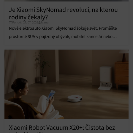
Přiřazování a kombinování údajů z jiných zdrojů
Je Xiaomi SkyNomad revolucí, na kterou
údajů, Propojení různých zařízení, Identifikace
zařízení na základě automaticky přenášených
rodiny čekaly?
informací.
Pondělí 27. 07. 2026
Ivana
Nové elektroauto Xiaomi SkyNomad šokuje svět. Proměňte
Zajištění bezpečnosti, předcházení a zjišťování
prostorné SUV v pojízdný obývák, mobilní kancelář nebo
podvodů a odstraňování chyb, Poskytování a
Vždy aktivní
zobrazování reklamy a obsahu, Ukládání a sdělování
komfortní zázemí pro kempování.
voleb ochrany osobních údajů.
Xiaomi Robot Vacuum X20+: Čistota bez