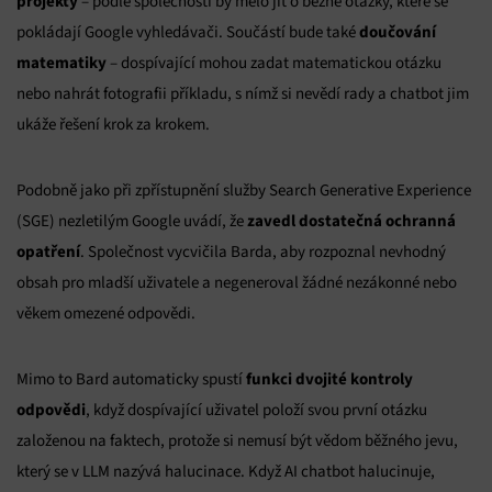
projekty
– podle společnosti by mělo jít o běžné otázky, které se
doučování
pokládají Google vyhledávači. Součástí bude také
matematiky
– dospívající mohou zadat matematickou otázku
nebo nahrát fotografii příkladu, s nímž si nevědí rady a chatbot jim
ukáže řešení krok za krokem.
Podobně jako při zpřístupnění služby Search Generative Experience
zavedl dostatečná ochranná
(SGE) nezletilým Google uvádí, že
opatření
. Společnost vycvičila Barda, aby rozpoznal nevhodný
obsah pro mladší uživatele a negeneroval žádné nezákonné nebo
věkem omezené odpovědi.
funkci dvojité kontroly
Mimo to Bard automaticky spustí
odpovědi
, když dospívající uživatel položí svou první otázku
založenou na faktech, protože si nemusí být vědom běžného jevu,
který se v LLM nazývá halucinace. Když AI chatbot halucinuje,