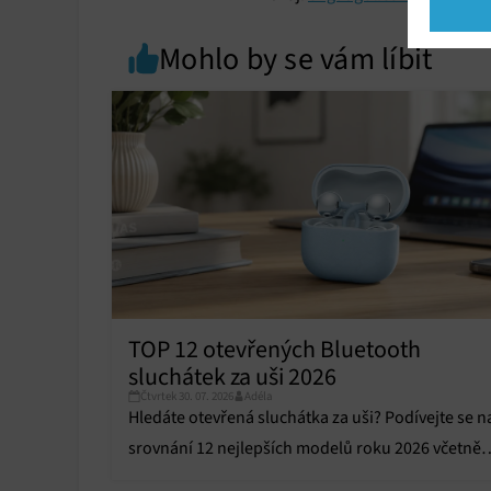
Market
Mohlo by se vám líbit
Ukládán
reklam,
persona
profilů
obsahu
Funkce
Přiřazo
zařízen
Zajiště
Poskyto
TOP 12 otevřených Bluetooth
ochrany
sluchátek za uši 2026
Čtvrtek 30. 07. 2026
Adéla
Hledáte otevřená sluchátka za uši? Podívejte se n
srovnání 12 nejlepších modelů roku 2026 včetně
výhod, nevýhod a doporučení.