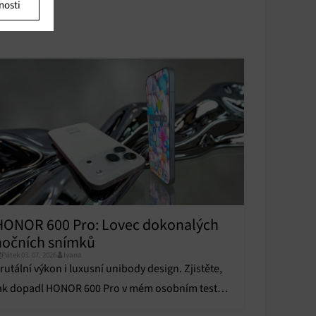
nosti
u
u
y aktivní
y aktivní
HONOR 600 Pro: Lovec dokonalých
nočních snímků
Pátek 03. 07. 2026
Ivana
rutální výkon i luxusní unibody design. Zjistěte,
ak dopadl HONOR 600 Pro v mém osobním testu a
 čem naprosto drtí konkurenci!