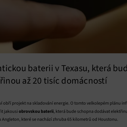
antickou baterii v Texasu, která b
řinou až 20 tisíc domácností
ví obří projekt na skladování energie. O tomto velkolepém plánu 
obrovskou baterii
řit jakousi
, která bude schopna dodávat elektři
u Angleton, které se nachází zhruba 65 kilometrů od Houstonu.