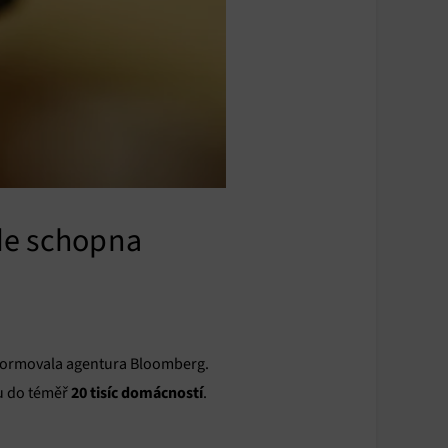
ude schopna
informovala agentura Bloomberg.
20 tisíc domácností
nu do téměř
.