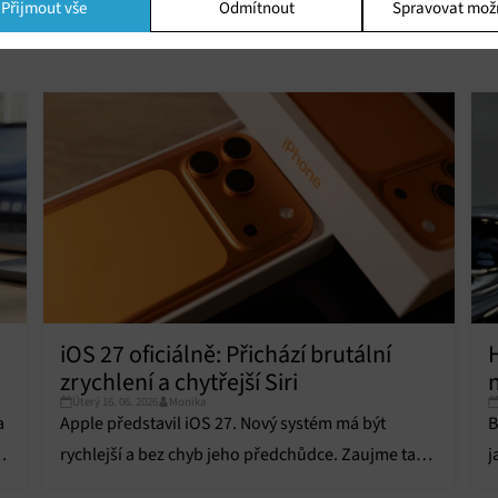
Přijmout vše
Odmítnout
Spravovat mož
ing
í a/nebo přístup k informacím v zařízení, Použití omezených údajů k výběr
 Vytváření profilů pro personalizovanou reklamu, Používání profilů k výběr
lizované reklamy, Vytváření profilů pro personalizovaný obsah, Používání
 pro výběr personalizovaného obsahu, Použití omezených údajů k výběru
.
Vžd
vání a kombinování údajů z jiných zdrojů údajů, Propojení různých
í, Identifikace zařízení na základě automaticky přenášených informací.
ní bezpečnosti, předcházení a zjišťování podvodů a odstraňování chyb,
vání a zobrazování reklamy a obsahu, Ukládání a sdělování voleb
Vžd
iOS 27 oficiálně: Přichází brutální
 osobních údajů.
zrychlení a chytřejší Siri
Úterý 16. 06. 2026
Monika
a
Apple představil iOS 27. Nový systém má být
B
rychlejší a bez chyb jeho předchůdce. Zaujme také
j
chytřejší Siri, která dostane nový hlas.
v