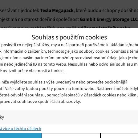
Tesla Megapack
 sestávat z jednotek
, které budou schopny dosáhn
Gambit Energy Storage LLC
rojekt má na starost dceřiná společnost
od června letošního roku
 nový komplex mohl začít fungovat již
.
Souhlas s použitím cookies
oskytli co nejlepší služby, my a naši partneři používáme k ukládání a/neb
a používá pro veřejnou prezentaci svého projektu svoji dceřinou sp
k informacím o zařízeních, technologie jako soubory cookies. Souhlas s těm
v Austrálii
 v roce 2017 společnost Tesla
dokončila bateriové uložiš
giemi nám a našim partnerům umožní zpracovávat osobní údaje, jako je cho
 o největší podobný projekt na světě. Současná stavba má přitom sk
ní nebo jedinečná ID na tomto webu. Nesouhlas nebo odvolání souhlasu 
ě ovlivnit určité vlastnosti a funkce.
m níže vyjádřete souhlas s výše uvedeným nebo proveďte podrobnější
rekordně mrazivé počasí
exas zaznamenal
, které mělo za následek
tí. Vaše volby budou použity pouze na tomto webu. Nastavení můžete kdyk
í situace si vyžádala i ztráty na životech. Generální ředitel společ
včetně odvolání souhlasu, pomocí přepínačů v Zásadách cookies nebo klikn
tizoval společnost ERCOT
, která je dodavatelem zhruba 90 procent 
Spravovat souhlas ve spodní části obrazovky.
, který přišel v pravou chvíli (což je u něj ostatně zvykem). Nový 
iky
í a/nebo přístup k informacím v zařízení, Porozumění publiku prostřednict
si více o těchto účelech
ik nebo kombinací údajů z různých zdrojů.