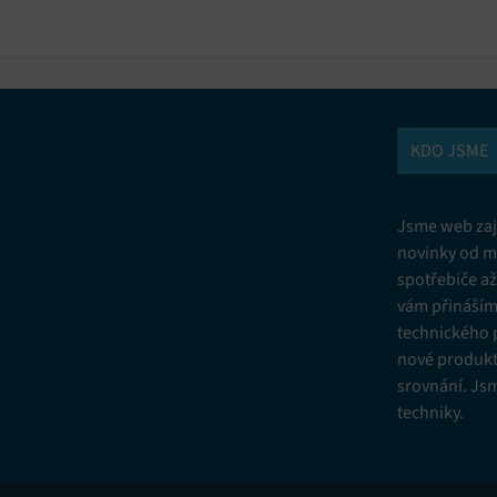
KDO JSME
Jsme web zají
novinky od m
spotřebiče a
vám přinášíme
technického 
nové produkt
srovnání. Js
techniky.