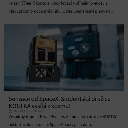
zařízení na základě automaticky přenášených
Krize ničí herní konzole! Xbox krvácí v přímém přenosu a
informací.
PlayStation prudce ztrácí sílu. Odhalujeme tajné plány na
restart celého byznysu.
Zajištění bezpečnosti, předcházení a zjišťování
podvodů a odstraňování chyb, Poskytování a
Vždy aktivní
zobrazování reklamy a obsahu, Ukládání a sdělování
voleb ochrany osobních údajů.
Senzace od SpaceX: Studentská družice
KOSTKA vysílá z kosmu!
Pátek 10. 07. 2026
Ivana
Vesmírný triumf z Brna! První ryze studentská družice KOSTKA
odstartovala na raketě SpaceX a už vysílá data.