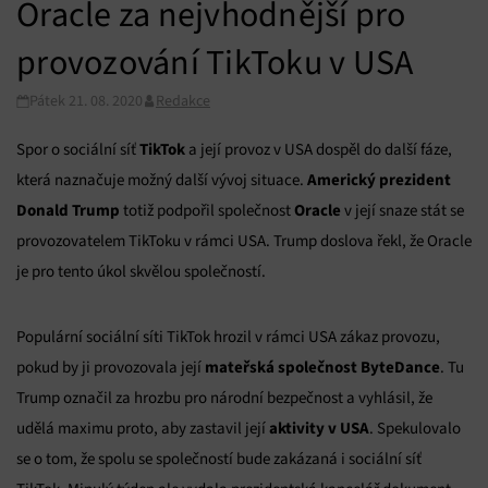
Oracle za nejvhodnější pro
provozování TikToku v USA
Pátek 21. 08. 2020
Redakce
TikTok
Spor o sociální síť
a její provoz v USA dospěl do další fáze,
Americký prezident
která naznačuje možný další vývoj situace.
Donald Trump
Oracle
totiž podpořil společnost
v její snaze stát se
provozovatelem TikToku v rámci USA. Trump doslova řekl, že Oracle
je pro tento úkol skvělou společností.
Populární sociální síti TikTok hrozil v rámci USA zákaz provozu,
mateřská společnost ByteDance
pokud by ji provozovala její
. Tu
Trump označil za hrozbu pro národní bezpečnost a vyhlásil, že
aktivity v USA
udělá maximu proto, aby zastavil její
. Spekulovalo
se o tom, že spolu se společností bude zakázaná i sociální síť