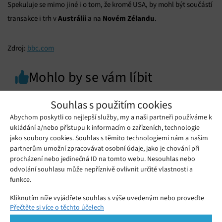
Spekuluje se mimo jiné i o tom, že kromě USA, by mohl být součástí
Austrálii
Novém Zélandu
transakce i trh v
a na
.
Zdroj:
bbc.com
Mohlo by se vám líbit
Souhlas s použitím cookies
Abychom poskytli co nejlepší služby, my a naši partneři používáme k
ukládání a/nebo přístupu k informacím o zařízeních, technologie
jako soubory cookies. Souhlas s těmito technologiemi nám a našim
partnerům umožní zpracovávat osobní údaje, jako je chování při
procházení nebo jedinečná ID na tomto webu. Nesouhlas nebo
odvolání souhlasu může nepříznivě ovlivnit určité vlastnosti a
funkce.
Kliknutím níže vyjádřete souhlas s výše uvedeným nebo proveďte
Přečtěte si více o těchto účelech
podrobnější rozhodnutí. Vaše volby budou použity pouze na tomto
webu. Nastavení můžete kdykoli změnit, včetně odvolání souhlasu,
Nová hra na Streamu stojí majlant a trvá