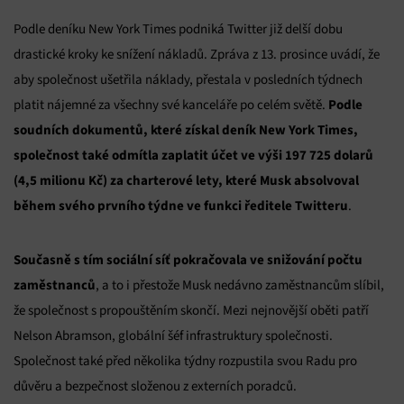
Podle deníku New York Times podniká Twitter již delší dobu
drastické kroky ke snížení nákladů. Zpráva z 13. prosince uvádí, že
aby společnost ušetřila náklady, přestala v posledních týdnech
Podle
platit nájemné za všechny své kanceláře po celém světě.
soudních dokumentů, které získal deník New York Times,
společnost také odmítla zaplatit účet ve výši 197 725 dolarů
(4,5 milionu Kč) za charterové lety, které Musk absolvoval
během svého prvního týdne ve funkci ředitele Twitteru
.
Současně s tím sociální síť pokračovala ve snižování počtu
zaměstnanců
, a to i přestože Musk nedávno zaměstnancům slíbil,
že společnost s propouštěním skončí. Mezi nejnovější oběti patří
Nelson Abramson, globální šéf infrastruktury společnosti.
Společnost také před několika týdny rozpustila svou Radu pro
důvěru a bezpečnost složenou z externích poradců.