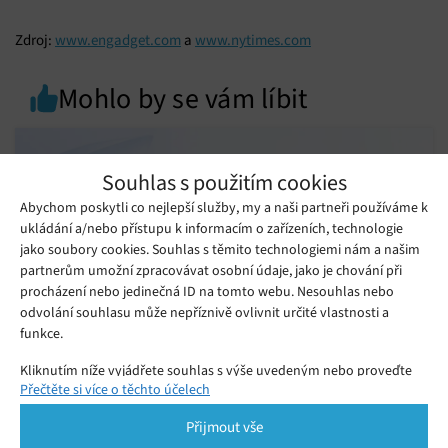
Zdroj:
www.engadget.com
a
www.nytimes.com
Mohlo by se vám líbit
Souhlas s použitím cookies
Abychom poskytli co nejlepší služby, my a naši partneři používáme k
ukládání a/nebo přístupu k informacím o zařízeních, technologie
jako soubory cookies. Souhlas s těmito technologiemi nám a našim
partnerům umožní zpracovávat osobní údaje, jako je chování při
procházení nebo jedinečná ID na tomto webu. Nesouhlas nebo
odvolání souhlasu může nepříznivě ovlivnit určité vlastnosti a
funkce.
Kliknutím níže vyjádřete souhlas s výše uvedeným nebo proveďte
Obří baterie v tenkém těle: vivo uvádí na
Přečtěte si více o těchto účelech
podrobnější rozhodnutí. Vaše volby budou použity pouze na tomto
český trh V70 Lite 5G
webu. Nastavení můžete kdykoli změnit, včetně odvolání souhlasu,
Přijmout vše
pomocí přepínačů v Zásadách cookies nebo kliknutím na tlačítko
Úterý 04. 08. 2026
Monika