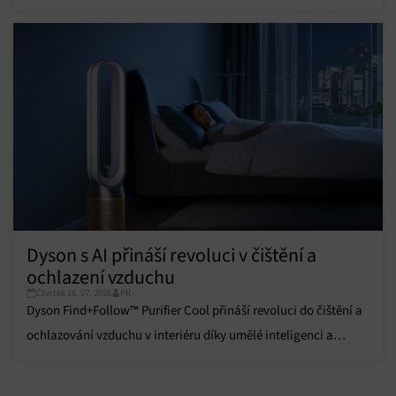
dostane nový hlas.
Zajištění bezpečnosti, předcházení a zjišťování
podvodů a odstraňování chyb, Poskytování a
Vždy aktivní
zobrazování reklamy a obsahu, Ukládání a sdělování
voleb ochrany osobních údajů.
Dyson s AI přináší revoluci v čištění a
ochlazení vzduchu
Čtvrtek 16. 07. 2026
PR
Dyson Find+Follow™ Purifier Cool přináší revoluci do čištění a
ochlazování vzduchu v interiéru díky umělé inteligenci a
pokročilým funkcím.