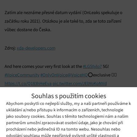
Zatím ale neznáme přesné datum vydání (OnLeaks spekuluje o
začátku roku 2021). Otázkou je ale také to, zda se toto zařízení
vůbec dostane do Česka.
Zdroj:
xda-developers.com
And here comes your very first look at the
#LGStylo7
5G!
#VoiceCommunity
#OnlyOnVoice
@VoiceHQ
⭕️exclusive 👉🏻
https://t.co/Q183hHeEva
pic.twitter.com/JEbYoKoNVd
— Steve H.McFly (@OnLeaks)
December 29, 2020
Souhlas s použitím cookies
Abychom poskytli co nejlepší služby, my a naši partneři používáme k
Mohlo by se vám líbit
ukládání a/nebo přístupu k informacím o zařízeních, technologie
jako soubory cookies. Souhlas s těmito technologiemi nám a našim
partnerům umožní zpracovávat osobní údaje, jako je chování při
procházení nebo jedinečná ID na tomto webu. Nesouhlas nebo
odvolání souhlasu může nepříznivě ovlivnit určité vlastnosti a