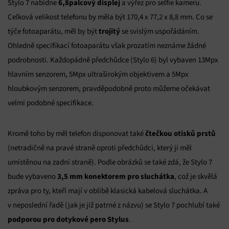
6,8palcový displej
Stylo 7 nabídne
a výřez pro selfie kameru.
Celková velikost telefonu by měla být 170,4 x 77,2 x 8,8 mm. Co se
trojitý
týče fotoaparátu, měl by být
se svislým uspořádáním.
Ohledně specifikací fotoaparátu však prozatím neznáme žádné
podrobnosti. Každopádně předchůdce (Stylo 6) byl vybaven 13Mpx
hlavním senzorem, 5Mpx ultraširokým objektivem a 5Mpx
hloubkovým senzorem, pravděpodobně proto můžeme očekávat
velmi podobné specifikace.
čtečkou otisků prstů
Kromě toho by měl telefon disponovat také
(netradičně na pravé straně oproti předchůdci, který ji měl
umístěnou na zadní straně). Podle obrázků se také zdá, že Stylo 7
3,5 mm konektorem pro sluchátka
bude vybaveno
, což je skvělá
zpráva pro ty, kteří mají v oblibě klasická kabelová sluchátka. A
v neposlední řadě (jak je již patrné z názvu) se Stylo 7 pochlubí také
podporou pro dotykové pero Stylus
.