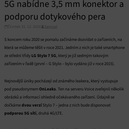
5G nabídne 3,5 mm konektor a
podporu dotykového pera
Čtvrtek 31. 12. 2020
Samuel
S koncem roku 2020 se pomalu začínáme dozvídat o zařízeních, na
která se můžeme těšit v roce 2021. Jedním z nich je také smartphone
LG Stylo 7 5G
ze střední třídy
, který je již sedmým takovým
zařízením v řadě (první – G Stylo – bylo vydáno již v roce 2015).
Nejnovější úniky pocházejí od známého leakera, který vystupuje
OnLeaks
pod pseudonymem
. Ten na serveru Voice zveřejnil několik
obrázků a informací ohledně očekávaného zařízení. Údajně se
dvou verzí
dočkáme
Stylo 7 – jedna z nich bude disponovat
podporou 5G
sítí
, druhá 4G/LTE.