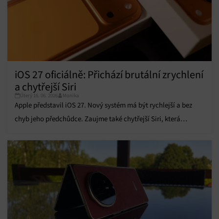
Funkce
Vždy aktivní
Přiřazování a kombinování údajů z jiných zdrojů
údajů, Propojení různých zařízení, Identifikace
zařízení na základě automaticky přenášených
informací.
iOS 27 oficiálně: Přichází brutální zrychlení
a chytřejší Siri
Zajištění bezpečnosti, předcházení a zjišťování
podvodů a odstraňování chyb, Poskytování a
Úterý 16. 06. 2026
Monika
Vždy aktivní
zobrazování reklamy a obsahu, Ukládání a sdělování
Apple představil iOS 27. Nový systém má být rychlejší a bez
voleb ochrany osobních údajů.
chyb jeho předchůdce. Zaujme také chytřejší Siri, která
dostane nový hlas.