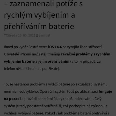
– zaznamenali potíže s
rychlým vybíjením a
přehříváním baterie
Středa 26. 05. 2021
Samuel
iOS 14.6
Ihned po vydání ostré verze
se vyrojila řada stížností.
závažné problémy s rychlým
Uživatelé iPhonů nejčastěji zmiňují
vybíjením baterie a jejím přehříváním
(a to i v případě, že
telefon několik hodin nepoužíváte).
To, že nastanou problémy s výdrží baterie po aktualizaci systému,
funguje
není nic neobvyklého. Operační systém totiž po aktualizaci
na pozadí
a provádí konkrétní úkoly (např. indexování). Celý
systém je tedy podstatně vytíženější, což pochopitelně způsobuje
rychlejší vybíjení baterie. Pokud však problém s baterií přetrvává i