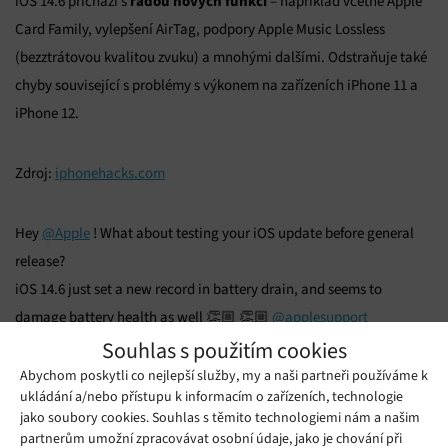
řadou nových funkcí
iOS 14.6 přichází s
– například včetně Apple
Card Family, vylepšení AirTag, podpory Apple Music Lossless
(bezztrátovou kvalitou zvuku) a mnohými dalšími. Odstraňuje také
chyby související s problémy s výkonem na zařízeních iPhone 11 a
iPhone 12.
Zdroj:
iphonehacks.com
Hey
@Apple
! What about testing your iOS update before general
release?
iOS 14.6 just set a new record in battery drain, and seems to
damage battery health as well 👏🏼 👏🏼
@applesupport
@tim_cook
@MacRumours
@PCmag
@CNBCtech
@CNNtech
Souhlas s použitím cookies
@SamsungMobile
pic.twitter.com/cKGX1U0tOz
Abychom poskytli co nejlepší služby, my a naši partneři používáme k
ukládání a/nebo přístupu k informacím o zařízeních, technologie
— Stephane Pedrazzi (@StephPedrazzi)
May 25, 2021
jako soubory cookies. Souhlas s těmito technologiemi nám a našim
partnerům umožní zpracovávat osobní údaje, jako je chování při