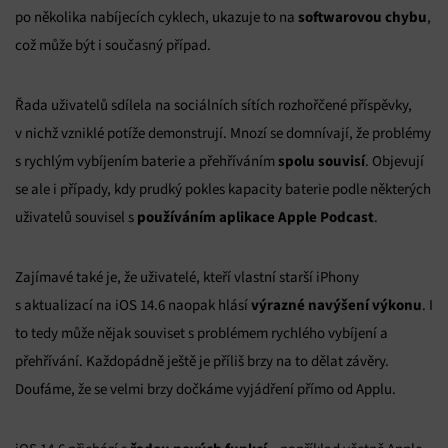
softwarovou chybu
po několika nabíjecích cyklech, ukazuje to na
,
což může být i současný případ.
Řada uživatelů sdílela na sociálních sítích rozhořčené příspěvky,
v nichž vzniklé potíže demonstrují. Mnozí se domnívají, že problémy
spolu souvisí
s rychlým vybíjením baterie a přehříváním
. Objevují
se ale i případy, kdy prudký pokles kapacity baterie podle některých
používáním aplikace Apple Podcast
uživatelů souvisel s
.
Zajímavé také je, že uživatelé, kteří vlastní starší iPhony
výrazné navýšení výkonu
s aktualizací na iOS 14.6 naopak hlásí
. I
to tedy může nějak souviset s problémem rychlého vybíjení a
přehřívání. Každopádně ještě je příliš brzy na to dělat závěry.
Doufáme, že se velmi brzy dočkáme vyjádření přímo od Applu.