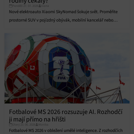
rodiny čekaly?
údajů, Propojení různých zařízení, Identifikace
Pondělí 27. 07. 2026
Ivana
zařízení na základě automaticky přenášených
Nové elektroauto Xiaomi SkyNomad šokuje svět. Proměňte
informací.
prostorné SUV v pojízdný obývák, mobilní kancelář nebo
Zajištění bezpečnosti, předcházení a zjišťování
komfortní zázemí pro kempování.
podvodů a odstraňování chyb, Poskytování a
Vždy aktivní
zobrazování reklamy a obsahu, Ukládání a sdělování
voleb ochrany osobních údajů.
Fotbalové MS 2026 rozsuzuje AI. Rozhodčí
ji mají přímo na hřišti
Úterý 23. 06. 2026
Monika
Fotbalové MS 2026 v obležení umělé inteligence. Z rozhodčích