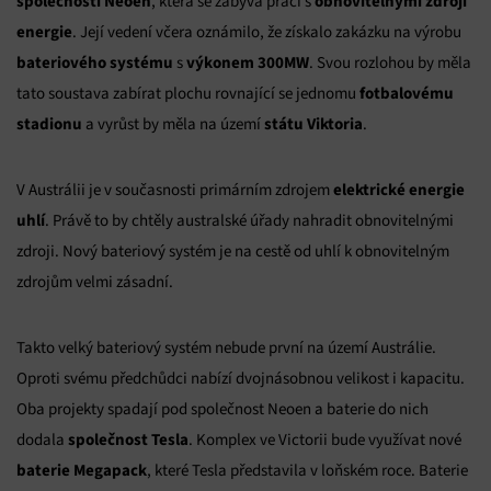
společnosti Neoen
obnovitelnými zdroji
, která se zabývá práci s
energie
. Její vedení včera oznámilo, že získalo zakázku na výrobu
bateriového systému
výkonem 300MW
s
. Svou rozlohou by měla
fotbalovému
tato soustava zabírat plochu rovnající se jednomu
stadionu
státu Viktoria
a vyrůst by měla na území
.
elektrické energie
V Austrálii je v současnosti primárním zdrojem
uhlí
. Právě to by chtěly australské úřady nahradit obnovitelnými
zdroji. Nový bateriový systém je na cestě od uhlí k obnovitelným
zdrojům velmi zásadní.
Takto velký bateriový systém nebude první na území Austrálie.
Oproti svému předchůdci nabízí dvojnásobnou velikost i kapacitu.
Oba projekty spadají pod společnost Neoen a baterie do nich
společnost Tesla
dodala
. Komplex ve Victorii bude využívat nové
baterie Megapack
, které Tesla představila v loňském roce. Baterie