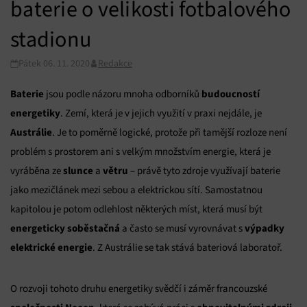
baterie o velikosti fotbalového
stadionu
Pátek 06. 11. 2020
Redakce
Baterie
budoucností
jsou podle názoru mnoha odborníků
energetiky
. Zemí, která je v jejich využití v praxi nejdále, je
Austrálie
. Je to poměrně logické, protože při tamější rozloze není
problém s prostorem ani s velkým množstvím energie, která je
slunce
větru
vyráběna ze
a
– právě tyto zdroje využívají baterie
jako mezičlánek mezi sebou a elektrickou sítí. Samostatnou
kapitolou je potom odlehlost některých míst, která musí být
energeticky soběstačná
výpadky
a často se musí vyrovnávat s
elektrické energie
. Z Austrálie se tak stává bateriová laboratoř.
O rozvoji tohoto druhu energetiky svědčí i záměr francouzské