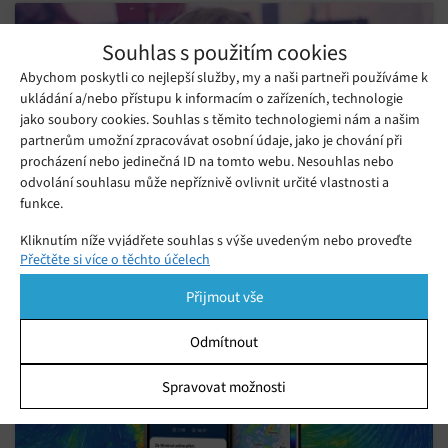
Souhlas s použitím cookies
Abychom poskytli co nejlepší služby, my a naši partneři používáme k
ukládání a/nebo přístupu k informacím o zařízeních, technologie
Zdroj: tisková
Kliknutím přijmete cookies a povolíte tento
jako soubory cookies. Souhlas s těmito technologiemi nám a našim
obsah
zpráva
partnerům umožní zpracovávat osobní údaje, jako je chování při
procházení nebo jedinečná ID na tomto webu. Nesouhlas nebo
odvolání souhlasu může nepříznivě ovlivnit určité vlastnosti a
funkce.
Kliknutím níže vyjádřete souhlas s výše uvedeným nebo proveďte
Přečtěte si více o těchto účelech
podrobnější rozhodnutí. Vaše volby budou použity pouze na tomto
Mohlo by se vám líbit
webu. Nastavení můžete kdykoli změnit, včetně odvolání souhlasu,
Přijmout vše
pomocí přepínačů v Zásadách cookies nebo kliknutím na tlačítko
Spravovat souhlas ve spodní části obrazovky.
Odmítnout
Statistiky
Spravovat možnosti
Ukládání a/nebo přístup k informacím v zařízení, Porozumění
publiku prostřednictvím statistik nebo kombinací údajů z
různých zdrojů.