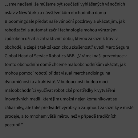
„Jsme nadšení, že můžeme být součástí vyhlášených vánočních
oslav v New Yorku a návštěvníkům obchodního domu
Blooomingdale předat naše vánoční pozdravy a ukázat jim, jak
robotizační a automatizační technologie mohou výrazným
způsobem oživit a zatraktivnit dobu, kterou zákazník tráví v
obchodě, a zlepšit tak zákaznickou zkušenost,” uvedl Marc Segura,
Global Head of Service Robotics ABB. „V rámci naší prezentace v
tomto obchodním domě chceme maloobchodníkům ukázat, jak
mohou pomocí robotů přidat visual merchandisingu na
dynamičnosti a atraktivitě. V budoucnosti budou moci
maloobchodníci využívat robotické prostředky k vytváření
inovativních medií, které jim umožní nejen komunikovat se
zákazníky, ale také předvádět výrobky a zaujmout zákazníky v místě
prodeje, a to mnohem větší měrou než v případě tradičních
postupů.”