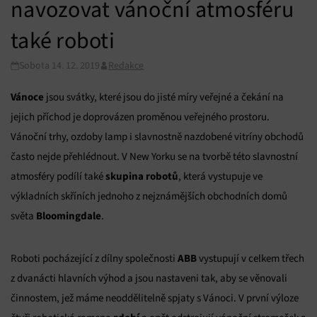
navozovat vánoční atmosféru
také roboti
Sobota 14. 12. 2019
Redakce
Vánoce
jsou svátky, které jsou do jisté míry veřejné a čekání na
jejich příchod je doprovázen proměnou veřejného prostoru.
Vánoční trhy, ozdoby lamp i slavnostně nazdobené vitríny obchodů
často nejde přehlédnout. V New Yorku se na tvorbě této slavnostní
skupina robotů
atmosféry podílí také
, která vystupuje ve
výkladních skříních jednoho z nejznámějších obchodních domů
Bloomingdale
světa
.
ABB
Roboti pocházející z dílny společnosti
vystupují v celkem třech
z dvanácti hlavních výhod a jsou nastaveni tak, aby se věnovali
činnostem, jež máme neoddělitelně spjaty s Vánoci. V první výloze