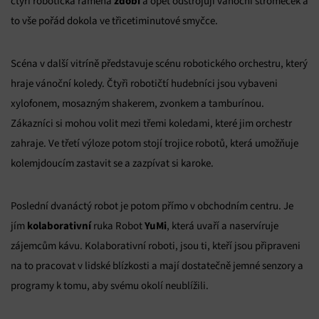
zdobí
čtyři robotická ramena
a opět odstrojují vánoční stromeček a
to vše pořád dokola ve třicetiminutové smyčce.
Scéna v další vitríně představuje scénu robotického orchestru, který
hraje vánoční koledy. Čtyři robotičtí hudebníci jsou vybaveni
xylofonem, mosazným shakerem, zvonkem a tamburínou.
Zákazníci si mohou volit mezi třemi koledami, které jim orchestr
zahraje. Ve třetí výloze potom stojí trojice robotů, která umožňuje
kolemjdoucím zastavit se a zazpívat si karoke.
Poslední dvanáctý robot je potom přímo v obchodním centru. Je
kolaborativní
YuMi
jím
ruka Robot
, která uvaří a naservíruje
zájemcům kávu. Kolaborativní roboti, jsou ti, kteří jsou připraveni
na to pracovat v lidské blízkosti a mají dostatečně jemné senzory a
programy k tomu, aby svému okolí neublížili.