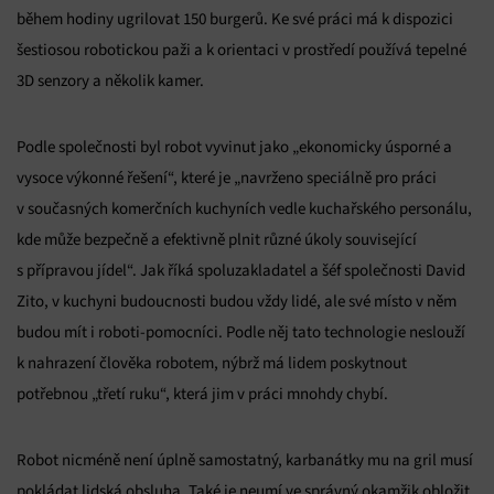
během hodiny ugrilovat 150 burgerů. Ke své práci má k dispozici
šestiosou robotickou paži a k orientaci v prostředí používá tepelné
3D senzory a několik kamer.
Podle společnosti byl robot vyvinut jako „ekonomicky úsporné a
vysoce výkonné řešení“, které je „navrženo speciálně pro práci
v současných komerčních kuchyních vedle kuchařského personálu,
kde může bezpečně a efektivně plnit různé úkoly související
s přípravou jídel“. Jak říká spoluzakladatel a šéf společnosti David
Zito, v kuchyni budoucnosti budou vždy lidé, ale své místo v něm
budou mít i roboti-pomocníci. Podle něj tato technologie neslouží
k nahrazení člověka robotem, nýbrž má lidem poskytnout
potřebnou „třetí ruku“, která jim v práci mnohdy chybí.
Robot nicméně není úplně samostatný, karbanátky mu na gril musí
pokládat lidská obsluha. Také je neumí ve správný okamžik obložit