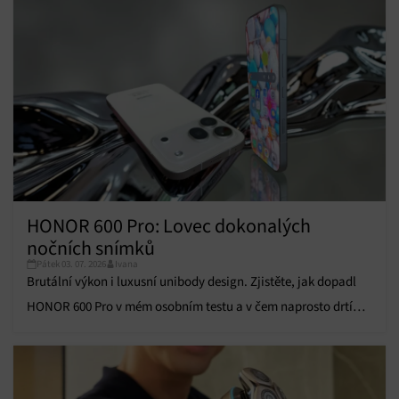
Zajištění bezpečnosti, předcházení a zjišťování
podvodů a odstraňování chyb, Poskytování a
Vždy aktivní
zobrazování reklamy a obsahu, Ukládání a sdělování
voleb ochrany osobních údajů.
HONOR 600 Pro: Lovec dokonalých
nočních snímků
Pátek 03. 07. 2026
Ivana
Brutální výkon i luxusní unibody design. Zjistěte, jak dopadl
HONOR 600 Pro v mém osobním testu a v čem naprosto drtí
konkurenci!