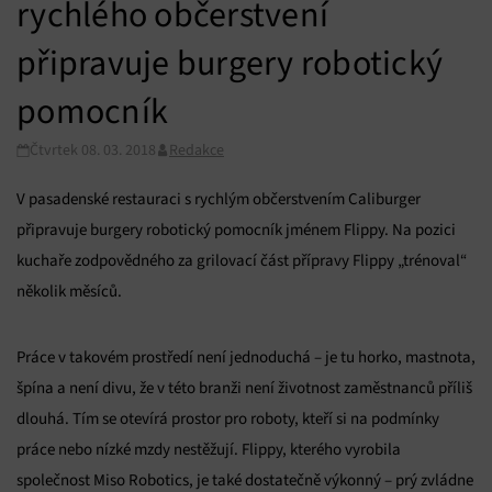
rychlého občerstvení
připravuje burgery robotický
pomocník
Čtvrtek 08. 03. 2018
Redakce
V pasadenské restauraci s rychlým občerstvením Caliburger
připravuje burgery robotický pomocník jménem Flippy. Na pozici
kuchaře zodpovědného za grilovací část přípravy Flippy „trénoval“
několik měsíců.
Práce v takovém prostředí není jednoduchá – je tu horko, mastnota,
špína a není divu, že v této branži není životnost zaměstnanců příliš
dlouhá. Tím se otevírá prostor pro roboty, kteří si na podmínky
práce nebo nízké mzdy nestěžují. Flippy, kterého vyrobila
společnost Miso Robotics, je také dostatečně výkonný – prý zvládne