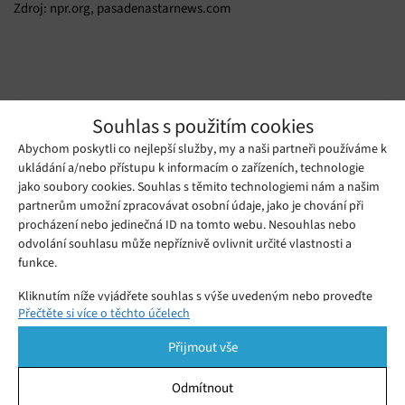
Zdroj: npr.org, pasadenastarnews.com
Souhlas s použitím cookies
Abychom poskytli co nejlepší služby, my a naši partneři používáme k
ukládání a/nebo přístupu k informacím o zařízeních, technologie
jako soubory cookies. Souhlas s těmito technologiemi nám a našim
partnerům umožní zpracovávat osobní údaje, jako je chování při
procházení nebo jedinečná ID na tomto webu. Nesouhlas nebo
Kliknutím přijmete cookies a povolíte tento
odvolání souhlasu může nepříznivě ovlivnit určité vlastnosti a
obsah
funkce.
Kliknutím níže vyjádřete souhlas s výše uvedeným nebo proveďte
Přečtěte si více o těchto účelech
podrobnější rozhodnutí. Vaše volby budou použity pouze na tomto
webu. Nastavení můžete kdykoli změnit, včetně odvolání souhlasu,
Přijmout vše
pomocí přepínačů v Zásadách cookies nebo kliknutím na tlačítko
Spravovat souhlas ve spodní části obrazovky.
Odmítnout