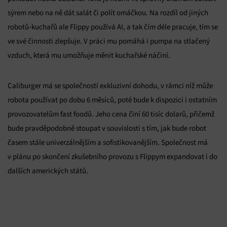
sýrem nebo na ně dát salát či polít omáčkou. Na rozdíl od jiných
robotů-kuchařů ale Flippy používá AI, a tak čím déle pracuje, tím se
ve své činnosti zlepšuje. V práci mu pomáhá i pumpa na stlačený
vzduch, která mu umožňuje měnit kuchařské náčiní.
Caliburger má se společností exkluzivní dohodu, v rámci níž může
robota používat po dobu 6 měsíců, poté bude k dispozici i ostatním
provozovatelům fast foodů. Jeho cena činí 60 tisíc dolarů, přičemž
bude pravděpodobně stoupat v souvislosti s tím, jak bude robot
časem stále univerzálnějším a sofistikovanějším. Společnost má
v plánu po skončení zkušebního provozu s Flippym expandovat i do
dalších amerických států.