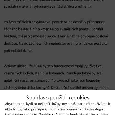
speciální materiál vytvořený ze směsi stříbra a ruthenia.
Po šesti měsících nevykazoval povrch AGXX destičky přítomnost
žádného bakteriálního kmene a po 19 měsících pouze 12 druhů
bakterií, což je o osmdesát procent méně než na obyčejné ocelové
destičce. Navíc žádné z nich nepředstavovali pro lidskou posádku
potenciální riziko.
Výzkum ukázal, že AGXX by se v budoucnosti mohl využívat ve
vesmírných lodích, stanicí a koloniích. Pravděpodobně by své
uplatnění našel ve „špinavých“ provozech jako jsou koupelny,
záchody nebo třeba kuchyně. Dostatečná sterilní úroveň by mohla
být zásadním předpokladem pro dobývání Měsíce, Marsu a i pro
Souhlas s použitím cookies
další vesmírné mise.
Abychom poskytli co nejlepší služby, my a naši partneři používáme k
ukládání a/nebo přístupu k informacím o zařízeních, technologie
jako soubory cookies. Souhlas s těmito technologiemi nám a našim