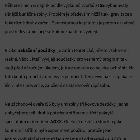
ISS
Některé z nich si například dle výzkumů vzorků z
vybudovaly
silnější buněčné stěny. Problém je především nižší tlak, gravitace a
také různé druhy záření. Samostatnou kapitolou je potom uzavřené
prostředí v rámci nějž se kolonie bakterií vyvíjejí.
nakažení posádky
Riziko
, je zatím teoretické, přesto však velmi
reálné. Vědci, kteří vyvíjejí součástky pro vesmírný program tak
stojí před náročným úkolem, jak astronauty co nejvíce ochránit. Na
toto konto proběhl zajímavý experiment. Ten nevychází z aplikace
léčiv, ale z prevence, založené na staronovém způsobu.
Na záchodové dveře ISS byly umístěny tři kovové destičky, jedna
z obyčejné oceli, druhá potažená stříbrem a třetí pokrytá
AGXX
speciálním materiálem
. Ocelová destička sloužila jako
kontrolní, stříbro bylo experiment použito, protože jeho
antimikrobiální vlastnosti jsou známé už od starověku, AGXX je