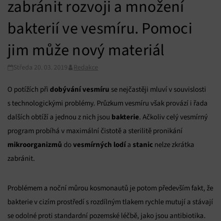
zabránit rozvoji a množení
bakterií ve vesmíru. Pomoci
jim může nový materiál
Středa 20. 03. 2019
Redakce
dobývání vesmíru
O potížích při
se nejčastěji mluví v souvislosti
s technologickými problémy. Průzkum vesmíru však provází i řada
bakterie
dalších obtíží a jednou z nich jsou
. Ačkoliv celý vesmírný
program probíhá v maximální čistotě a sterilitě pronikání
mikroorganizmů
vesmírných lodí
stanic
do
a
nelze zkrátka
zabránit.
Problémem a noční můrou kosmonautů je potom především fakt, že
bakterie v cizím prostředí s rozdílným tlakem rychle mutují a stávají
se odolné proti standardní pozemské léčbě, jako jsou antibiotika.