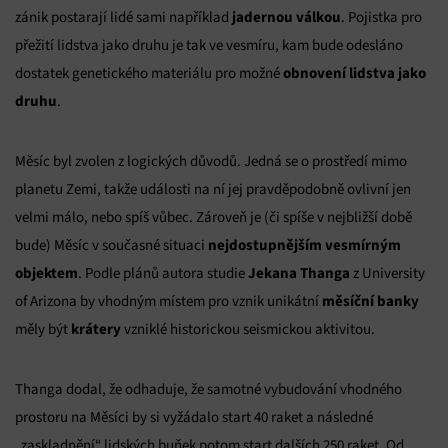
jadernou válkou
zánik postarají lidé sami například
. Pojistka pro
přežití lidstva jako druhu je tak ve vesmíru, kam bude odesláno
obnovení lidstva jako
dostatek genetického materiálu pro možné
druhu
.
Měsíc byl zvolen z logických důvodů. Jedná se o prostředí mimo
planetu Zemi, takže události na ní jej pravděpodobně ovlivní jen
velmi málo, nebo spíš vůbec. Zároveň je (či spíše v nejbližší době
nejdostupnějším vesmírným
bude) Měsíc v současné situaci
objektem
Jekana Thanga
. Podle plánů autora studie
z University
měsíční banky
of Arizona by vhodným místem pro vznik unikátní
krátery
měly být
vzniklé historickou seismickou aktivitou.
Thanga dodal, že odhaduje, že samotné vybudování vhodného
prostoru na Měsíci by si vyžádalo start 40 raket a následné
„zaskladnění“ lidských buňek potom start dalších 250 raket. Od