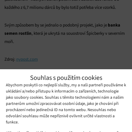
každého z 6,7 milionu dárců by bylo totiž potřeba více vzorků.
banka
Svým způsobem by se jednalo o podobný projekt, jako je
semen rostlin
, která je ukrytá na souostroví Špicberky v severním
moři.
Zdroj:
nypost.com
Mohlo by se vám líbit
Souhlas s použitím cookies
Abychom poskytli co nejlepší služby, my a naši partneři používáme k
ukládání a/nebo přístupu k informacím o zařízeních, technologie
jako soubory cookies. Souhlas s těmito technologiemi nám a našim
partnerům umožní zpracovávat osobní údaje, jako je chování při
procházení nebo jedinečná ID na tomto webu. Nesouhlas nebo
odvolání souhlasu může nepříznivě ovlivnit určité vlastnosti a
funkce.