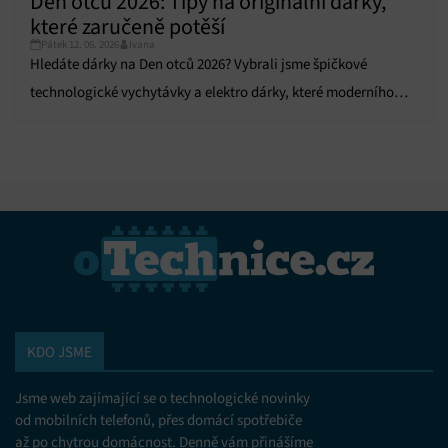
Den otců 2026: Tipy na originální dárky,
které zaručeně potěší
Pátek 12. 06. 2026
Ivana
Hledáte dárky na Den otců 2026? Vybrali jsme špičkové
technologické vychytávky a elektro dárky, které moderního
tátu zaručeně potěší.
KDO JSME
Jsme web zajímající se o technologické novinky
od mobilních telefonů, přes domácí spotřebiče
až po chytrou domácnost. Denně vám přinášíme