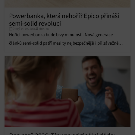
Přiřazování a kombinování údajů z jiných zdrojů
údajů, Propojení různých zařízení, Identifikace
Powerbanka, která nehoří? Epico přináší
zařízení na základě automaticky přenášených
semi-solid revoluci
informací.
Úterý 14. 07. 2026
Monika
Hořící powerbanka bude brzy minulostí. Nová generace
Zajištění bezpečnosti, předcházení a zjišťování
článků semi-solid patří mezi ty nejbezpečnější i při závažném
podvodů a odstraňování chyb, Poskytování a
Vždy aktivní
zobrazování reklamy a obsahu, Ukládání a sdělování
poškození.
voleb ochrany osobních údajů.