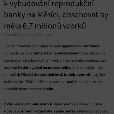
k vybudování reprodukční
banky na Měsíci, obsahovat by
měla 6,7 milionů vzorků
Pondělí 15. 03. 2021
Redakce
genetickou informaci
Jak zachránit lidstvo, respektive jeho
Země stala neobyvatelnou
v případě, že by se
? To je otázka, na
kterou se snaží odpovědět tým vědců v rámci svého projektu, který
Modern global insurance policy
nazývají
. V rámci něj by mělo
6,7 lidských reprodukčních buněk
spermií
vajíček
více než
,
a
nalézt své útočiště na Měsíci, respektive pod jeho povrchem ve
Archa
speciální bance nazvané
.
mnoho faktorů
Podle vědců je
, které ohrožují existenci lidstva.
přírodní katastrofy
sucho
náraz asteroidu
Může jít o
,
,
nebo se o