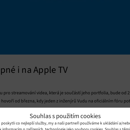
pné i na Apple TV
u pro streamování videa, která je součástí jeho portfolia, bude od 
 hovoří od března, kdy jeden z inženýrů Vudu na oficiálním fóru pot
Souhlas s použitím cookies
oskytli co nejlepší služby, my a naši partneři používáme k ukládání a/neb
titulů, které se můžete podívat nebo si je zakoupit. Další plusem V
k informacím o zařízeních, technologie jako soubory cookies. Souhlas s těm