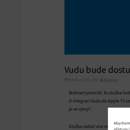
Vudu bude dostu
Středa 16. 08. 2017
Redakce
Walmart potvrdil, že služba Vud
O integraci Vudu do Apple TV se
je ve vývoji“.
Abychom p
Služba nabízí více než 100 000 
přístupu 