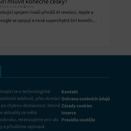
Siri mluvit konečně česky?
y aktivní
Pátek 12. 06. 2026
Ivana
okující spojení rivalů přináší AI revoluci. Apple a
oogle se spojují a nová superchytrá Siri konečně
mění váš každodenní život.
y aktivní
mající se o technologické
Kontakt
obilních telefonů, přes domácí
Ochrana osobních údajů
ž po chytrou domácnost. Denně
Zásady cookies
 aktuality ze světa
Inzerce
pokroku, recenzujeme pro vás
Pravidla soutěže
y a přinášíme zajímavá