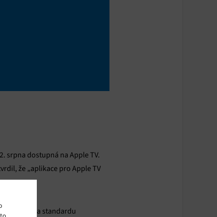
22. srpna dostupná na Apple TV.
vrdil, že „aplikace pro Apple TV
o
udu je podpora standardu
ito