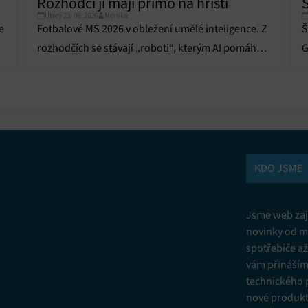
Rozhodčí ji mají přímo na hřišti
Vžd
Úterý 23. 06. 2026
Monika
e
Fotbalové MS 2026 v obležení umělé inteligence. Z
Š
vání a kombinování údajů z jiných zdrojů údajů, Propojení různých
í, Identifikace zařízení na základě automaticky přenášených informací.
rozhodčích se stávají „roboti“, kterým AI pomáhá
G
celý zápas.
z
ní bezpečnosti, předcházení a zjišťování podvodů a odstraňování chyb,
vání a zobrazování reklamy a obsahu, Ukládání a sdělování voleb
Vžd
 osobních údajů.
KDO JSME
Jsme web zají
novinky od m
spotřebiče a
vám přinášíme
technického 
nové produkt