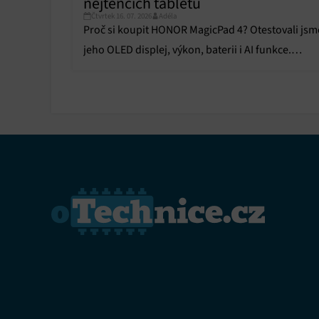
nejtenčích tabletů
Funkce
Čtvrtek 16. 07. 2026
Adéla
Proč si koupit HONOR MagicPad 4? Otestovali jsm
Přiřazo
zařízen
jeho OLED displej, výkon, baterii i AI funkce.
Výhody, nevýhody i hodnocení najdete v recenzi.
Zajiště
Poskyto
ochrany