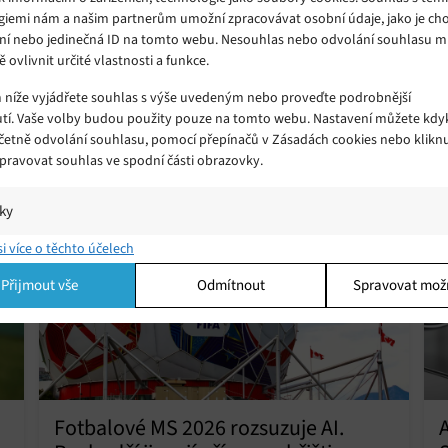
 licencí pro video. Služba Vudu také umožňuje zákazníkům konvertovat
giemi nám a našim partnerům umožní zpracovávat osobní údaje, jako je cho
ní nebo jedinečná ID na tomto webu. Nesouhlas nebo odvolání souhlasu 
 čárový kód filmu. Zakoupené tituly v rámci Vudu můžete sdílet víc
ě ovlivnit určité vlastnosti a funkce.
m níže vyjádřete souhlas s výše uvedeným nebo proveďte podrobnější
tí. Vaše volby budou použity pouze na tomto webu. Nastavení můžete kdyk
včetně odvolání souhlasu, pomocí přepínačů v Zásadách cookies nebo klikn
Spravovat souhlas ve spodní části obrazovky.
iky
í a/nebo přístup k informacím v zařízení, Porozumění publiku prostřednict
si více o těchto účelech
ik nebo kombinací údajů z různých zdrojů.
Přijmout vše
Odmítnout
Spravovat mož
ing
í a/nebo přístup k informacím v zařízení, Použití omezených údajů k výběr
 Vytváření profilů pro personalizovanou reklamu, Používání profilů k výběr
lizované reklamy, Vytváření profilů pro personalizovaný obsah, Používání
 pro výběr personalizovaného obsahu, Použití omezených údajů k výběru
.
Fotbalové MS 2026 rozsuzuje AI.