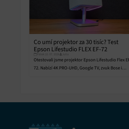
persona
profilů
obsahu
Funkce
Přiřazo
Co umí projektor za 30 tisíc? Test
zařízen
Epson Lifestudio FLEX EF-72
Pátek 10. 07. 2026
Julia
Zajiště
Otestovali jsme projektor Epson Lifestudio Flex E
Poskyto
ochrany
72. Nabízí 4K PRO-UHD, Google TV, zvuk Bose i
chytré funkce. Vyplatí se?