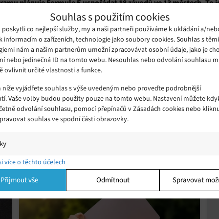
u plánuje Formule E uspořádat 18 závodů ve 13 městech. To je o
Souhlas s použitím cookies
vé okruh Formule E zavítá do indického Hajdarábádu a brazilského
oskytli co nejlepší služby, my a naši partneři používáme k ukládání a/neb
k informacím o zařízeních, technologie jako soubory cookies. Souhlas s těm
eště několik mezer. Především zatím nebyl oznámen termín závodu 
giemi nám a našim partnerům umožní zpracovávat osobní údaje, jako je cho
Kvůli 
ní nebo jedinečná ID na tomto webu. Nesouhlas nebo odvolání souhlasu 
 3. sezóny“ řekl šéf šampionátu Formule E Alberto Longo. „
ě ovlivnit určité vlastnosti a funkce.
 problém využít současnou trať, což je důvod, proč jsme v předbě
m níže vyjádřete souhlas s výše uvedeným nebo proveďte podrobnější
 Budeme však nadále úzce spolupracovat s našimi partnery v Broo
tí. Vaše volby budou použity pouze na tomto webu. Nastavení můžete kdyk
vodu v New Yorku v příští sezóně.“
včetně odvolání souhlasu, pomocí přepínačů v Zásadách cookies nebo klikn
Spravovat souhlas ve spodní části obrazovky.
iky
í a/nebo přístup k informacím v zařízení, Porozumění publiku prostřednict
si více o těchto účelech
ik nebo kombinací údajů z různých zdrojů.
Přijmout vše
Odmítnout
Spravovat mož
ing
í a/nebo přístup k informacím v zařízení, Použití omezených údajů k výběr
 Vytváření profilů pro personalizovanou reklamu, Používání profilů k výběr