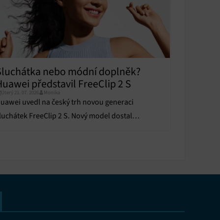
y aktivní
Sluchátka nebo módní doplněk?
Huawei představil FreeClip 2 S
Úterý 21. 07. 2026
Monika
uawei uvedl na český trh novou generaci
y aktivní
luchátek FreeClip 2 S. Nový model dostal
rémiový vzhled i zvuk.