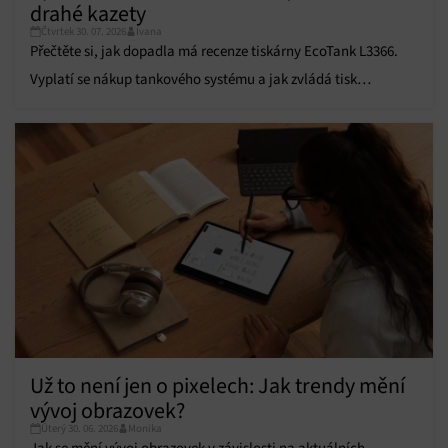
drahé kazety
údajů, Propojení různých zařízení, Identifikace
zařízení na základě automaticky přenášených
Čtvrtek 30. 07. 2026
Ivana
informací.
Přečtěte si, jak dopadla má recenze tiskárny EcoTank L3366.
Vyplatí se nákup tankového systému a jak zvládá tisk
Zajištění bezpečnosti, předcházení a zjišťování
fotografií?
podvodů a odstraňování chyb, Poskytování a
Vždy aktivní
zobrazování reklamy a obsahu, Ukládání a sdělování
voleb ochrany osobních údajů.
Už to není jen o pixelech: Jak trendy mění
vývoj obrazovek?
Úterý 30. 06. 2026
Monika