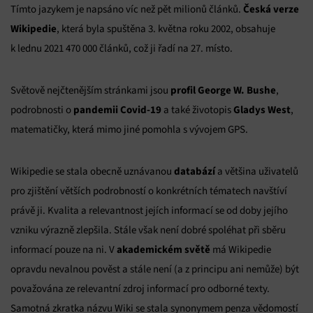
Česká verze
Tímto jazykem je napsáno víc než pět milionů článků.
Wikipedie
, která byla spuštěna 3. května roku 2002, obsahuje
k lednu 2021 470 000 článků, což ji řadí na 27. místo.
profil George W. Bushe
Světově nejčtenějším stránkami jsou
,
pandemii Covid-19
Gladys West
podrobnosti o
a také životopis
,
matematičky, která mimo jiné pomohla s vývojem GPS.
databází
Wikipedie se stala obecně uznávanou
a většina uživatelů
pro zjištění větších podrobností o konkrétních tématech navštíví
právě ji. Kvalita a relevantnost jejích informací se od doby jejího
vzniku výrazně zlepšila. Stále však není dobré spoléhat při sběru
akademickém světě
informací pouze na ni. V
má Wikipedie
opravdu nevalnou pověst a stále není (a z principu ani nemůže) být
považována ze relevantní zdroj informací pro odborné texty.
Samotná zkratka názvu Wiki se stala synonymem penza vědomostí