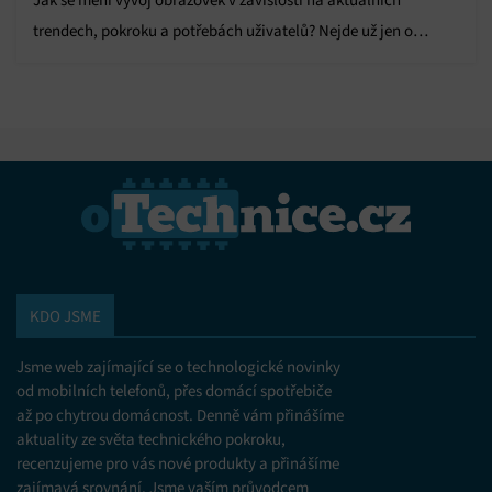
Jak se mění vývoj obrazovek v závislosti na aktuálních
trendech, pokroku a potřebách uživatelů? Nejde už jen o
pixely, zákazníci chtějí více.
KDO JSME
Jsme web zajímající se o technologické novinky
od mobilních telefonů, přes domácí spotřebiče
až po chytrou domácnost. Denně vám přinášíme
aktuality ze světa technického pokroku,
recenzujeme pro vás nové produkty a přinášíme
zajímavá srovnání. Jsme vaším průvodcem