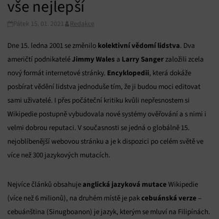
vše nejlepší
Pátek 15. 01. 2021
Redakce
kolektivní vědomí lidstva
Dne 15. ledna 2001 se změnilo
. Dva
Jimmy Wales
Larry Sanger
američtí podnikatelé
a
založili zcela
Encyklopedii
nový formát internetové stránky.
, která dokáže
posbírat vědění lidstva jednoduše tím, že ji budou moci editovat
sami uživatelé. I přes počáteční kritiku kvůli nepřesnostem si
Wikipedie postupně vybudovala nové systémy ověřování a s nimi i
velmi dobrou reputaci. V současnosti se jedná o globálně 15.
nejoblíbenější webovou stránku a je k dispozici po celém světě ve
více než 300 jazykových mutacích.
anglická jazyková mutace
Nejvíce článků obsahuje
Wikipedie
cebuánská verze
(více než 6 milionů), na druhém místě je pak
–
cebuánština (Sinugboanon) je jazyk, kterým se mluví na Filipínách.