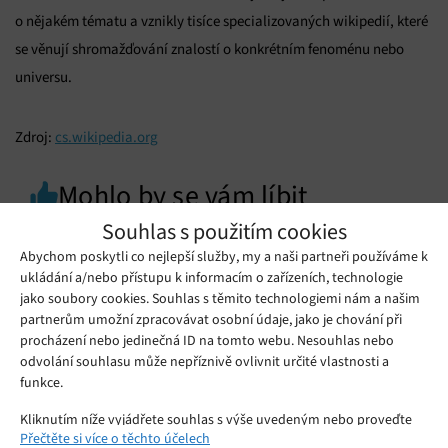
o nějakém tématu a vznikly tisíce specializovaných wikipedií, které
se věnují shromažďování znalostí o konkrétním fenoménu nebo
universu.
Zdroj:
cs.wikipedia.org
Mohlo by se vám líbit
Souhlas s použitím cookies
Abychom poskytli co nejlepší služby, my a naši partneři používáme k
ukládání a/nebo přístupu k informacím o zařízeních, technologie
jako soubory cookies. Souhlas s těmito technologiemi nám a našim
partnerům umožní zpracovávat osobní údaje, jako je chování při
procházení nebo jedinečná ID na tomto webu. Nesouhlas nebo
odvolání souhlasu může nepříznivě ovlivnit určité vlastnosti a
funkce.
Kliknutím níže vyjádřete souhlas s výše uvedeným nebo proveďte
Přečtěte si více o těchto účelech
podrobnější rozhodnutí. Vaše volby budou použity pouze na tomto