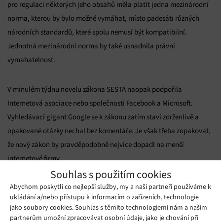
pro regulaci některých jeho obsahů měla platit jedna mezinárodní
norma, kterou by bylo možné vymáhat, místo padesáti různých
národních standardů, které spolu nemusí být kompatibilní.
Jednotná mezinárodní norma by také usnadnila právní
vymahatelnost.
V minulém týdnu novelu zákona SESTA naopak podpořila
Internetová asociace nebo společnosti Facebook a Microsoft.
Vyhledávací gigant Google se k zákonu zatím staví zdrženlivě a
opakované otázky nechal bez komentáře. Je však třeba zopakovat,
že nový zákon by pravděpodobně nejvíce dopadl na menší
internetové firmy.
Souhlas s použitím cookies
Abychom poskytli co nejlepší služby, my a naši partneři používáme k
Zdroj:
Theverge.com
ukládání a/nebo přístupu k informacím o zařízeních, technologie
jako soubory cookies. Souhlas s těmito technologiemi nám a našim
Mohlo by se vám líbit
partnerům umožní zpracovávat osobní údaje, jako je chování při