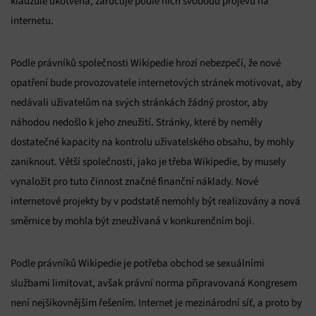
klauzule ukotvena, zaručuje podle nich svobodu projevu na
internetu.
Podle právníků společnosti Wikipedie hrozí nebezpečí, že nové
opatření bude provozovatele internetových stránek motivovat, aby
nedávali uživatelům na svých stránkách žádný prostor, aby
náhodou nedošlo k jeho zneužití. Stránky, které by neměly
dostatečné kapacity na kontrolu uživatelského obsahu, by mohly
zaniknout. Větší společnosti, jako je třeba Wikipedie, by musely
vynaložit pro tuto činnost značné finanční náklady. Nové
internetové projekty by v podstatě nemohly být realizovány a nová
směrnice by mohla být zneužívaná v konkurenčním boji.
Podle právníků Wikipedie je potřeba obchod se sexuálními
službami limitovat, avšak právní norma připravovaná Kongresem
není nejšikovnějším řešením. Internet je mezinárodní síť, a proto by