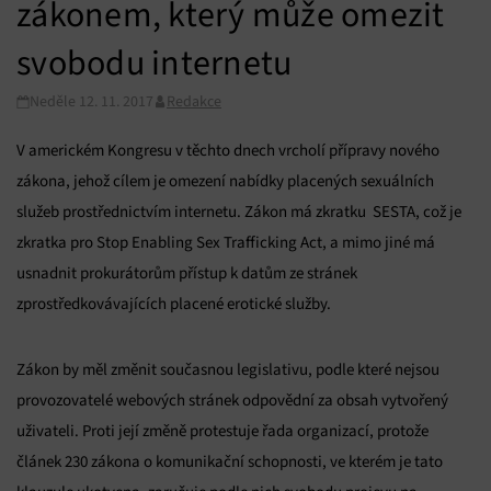
zákonem, který může omezit
svobodu internetu
Neděle 12. 11. 2017
Redakce
V americkém Kongresu v těchto dnech vrcholí přípravy nového
zákona, jehož cílem je omezení nabídky placených sexuálních
služeb prostřednictvím internetu. Zákon má zkratku SESTA, což je
zkratka pro Stop Enabling Sex Trafficking Act, a mimo jiné má
usnadnit prokurátorům přístup k datům ze stránek
zprostředkovávajících placené erotické služby.
Zákon by měl změnit současnou legislativu, podle které nejsou
provozovatelé webových stránek odpovědní za obsah vytvořený
uživateli. Proti její změně protestuje řada organizací, protože
článek 230 zákona o komunikační schopnosti, ve kterém je tato