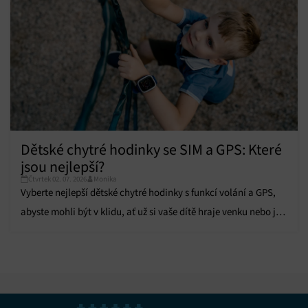
Zajištění bezpečnosti, předcházení a zjišťování
podvodů a odstraňování chyb, Poskytování a
Vždy aktivní
zobrazování reklamy a obsahu, Ukládání a sdělování
voleb ochrany osobních údajů.
Dětské chytré hodinky se SIM a GPS: Které
jsou nejlepší?
Čtvrtek 02. 07. 2026
Monika
Vyberte nejlepší dětské chytré hodinky s funkcí volání a GPS,
abyste mohli být v klidu, ať už si vaše dítě hraje venku nebo je
ve škole.