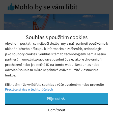
Mohlo by se vám líbit
Souhlas s použitím cookies
Abychom poskytli co nejlepší služby, my a naši partneři používáme k
ukládání a/nebo přístupu k informacím o zařízeních, technologie
jako soubory cookies. Souhlas s těmito technologiemi nám a našim
partnerům umožní zpracovávat osobní údaje, jako je chování při
procházení nebo jedinečná ID na tomto webu. Nesouhlas nebo
odvolání souhlasu může nepříznivě ovlivnit určité vlastnosti a
funkce.
Čína spustila podmořské datové centrum
Kliknutím níže vyjádřete souhlas s výše uvedeným nebo proveďte
pro AI. Chladí ho oceán
Přečtěte si více o těchto účelech
podrobnější rozhodnutí. Vaše volby budou použity pouze na tomto
Čtvrtek 18. 06. 2026
Monika
webu. Nastavení můžete kdykoli změnit, včetně odvolání souhlasu,
Čína spustila revoluční podmořské datové centrum pro AI.
Přijmout vše
pomocí přepínačů v Zásadách cookies nebo kliknutím na tlačítko
Servery běží 35 metrů pod hladinou moře, chladí je oceán a
Spravovat souhlas ve spodní části obrazovky.
Odmítnout
napájí větrná elektrárna.