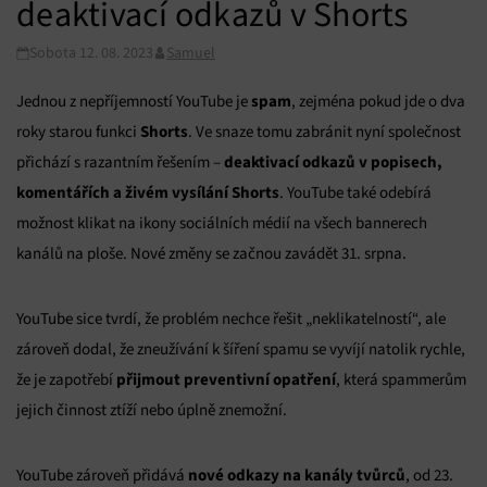
deaktivací odkazů v Shorts
Sobota 12. 08. 2023
Samuel
spam
Jednou z nepříjemností YouTube je
, zejména pokud jde o dva
Shorts
roky starou funkci
. Ve snaze tomu zabránit nyní společnost
deaktivací odkazů v popisech,
přichází s razantním řešením –
komentářích a živém vysílání Shorts
. YouTube také odebírá
možnost klikat na ikony sociálních médií na všech bannerech
kanálů na ploše. Nové změny se začnou zavádět 31. srpna.
YouTube sice tvrdí, že problém nechce řešit „neklikatelností“, ale
zároveň dodal, že zneužívání k šíření spamu se vyvíjí natolik rychle,
přijmout preventivní opatření
že je zapotřebí
, která spammerům
jejich činnost ztíží nebo úplně znemožní.
nové odkazy na kanály tvůrců
YouTube zároveň přidává
, od 23.