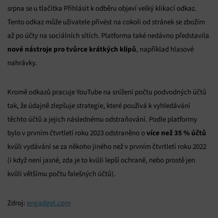
srpna se u tlačítka Přihlásit k odběru objeví velký klikací odkaz.
Tento odkaz může uživatele přivést na cokoli od stránek se zbožím
až po účty na sociálních sítích. Platforma také nedávno představila
nové nástroje pro tvůrce krátkých klipů
, například hlasové
nahrávky.
Kromě odkazů pracuje YouTube na snížení počtu podvodných účtů
tak, že údajně zlepšuje strategie, které používá k vyhledávání
těchto účtů a jejich následnému odstraňování. Podle platformy
více než 35 %
účtů
bylo v prvním čtvrtletí roku 2023 odstraněno o
kvůli vydávání se za někoho jiného než v prvním čtvrtletí roku 2022
(i když není jasné, zda je to kvůli lepší ochraně, nebo prostě jen
kvůli většímu počtu falešných účtů).
Zdroj:
engadget.com