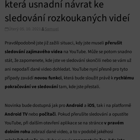
která usnadní návrat ke
sledování rozkoukaných videí
Úterý 05. 10. 2021
Samuel
přerušit
Pravděpodobně jste již zažili situaci, kdy jste museli
sledování zajímavého videa
na YouTube. Může se potom snadno
stát, že zapomenete, kde jste ve sledování skončili nebo se vám už
ani nepodaří dané video dohledat. YouTube nyní přesně pro tyto
novou funkci
rychlému
případy zavádí
, která bude sloužit právě k
pokračování ve sledování
tam, kde jste přestali.
Android
iOS
Novinka bude dostupná jak pro
a
, tak i na platformě
Android TV
počítači
nebo
. Pokud přerušíte sledování a opustíte
v pravém
YouTube, při dalším otevření aplikace se na stránce
dolním rohu
zobrazí dané video, a to v podobě jakéhosi