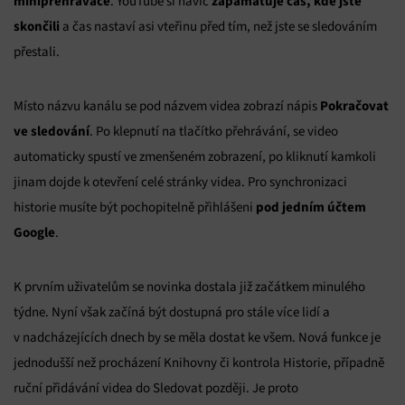
minipřehrávače
zapamatuje čas, kde jste
. YouTube si navíc
skončili
a čas nastaví asi vteřinu před tím, než jste se sledováním
přestali.
Pokračovat
Místo názvu kanálu se pod názvem videa zobrazí nápis
ve sledování
. Po klepnutí na tlačítko přehrávání, se video
automaticky spustí ve zmenšeném zobrazení, po kliknutí kamkoli
jinam dojde k otevření celé stránky videa. Pro synchronizaci
pod jedním účtem
historie musíte být pochopitelně přihlášeni
Google
.
K prvním uživatelům se novinka dostala již začátkem minulého
týdne. Nyní však začíná být dostupná pro stále více lidí a
v nadcházejících dnech by se měla dostat ke všem. Nová funkce je
jednodušší než procházení Knihovny či kontrola Historie, případně
ruční přidávání videa do Sledovat později. Je proto