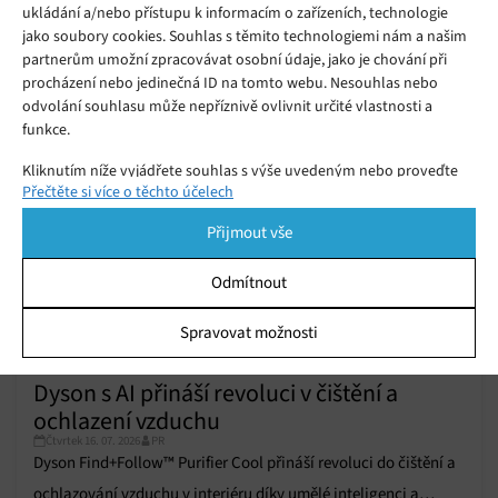
ukládání a/nebo přístupu k informacím o zařízeních, technologie
Hardwarová divize OpenAI je prohnilá, tvrdí Apple. Obří žaloba
jako soubory cookies. Souhlas s těmito technologiemi nám a našim
odkrývá špionáž a organizovanou krádež tajemství pro vývoj
partnerům umožní zpracovávat osobní údaje, jako je chování při
procházení nebo jedinečná ID na tomto webu. Nesouhlas nebo
AI elektroniky.
odvolání souhlasu může nepříznivě ovlivnit určité vlastnosti a
funkce.
Kliknutím níže vyjádřete souhlas s výše uvedeným nebo proveďte
Přečtěte si více o těchto účelech
podrobnější rozhodnutí. Vaše volby budou použity pouze na tomto
webu. Nastavení můžete kdykoli změnit, včetně odvolání souhlasu,
Přijmout vše
pomocí přepínačů v Zásadách cookies nebo kliknutím na tlačítko
Spravovat souhlas ve spodní části obrazovky.
Odmítnout
Statistiky
Spravovat možnosti
Ukládání a/nebo přístup k informacím v zařízení, Porozumění
publiku prostřednictvím statistik nebo kombinací údajů z
Dyson s AI přináší revoluci v čištění a
různých zdrojů.
ochlazení vzduchu
Čtvrtek 16. 07. 2026
PR
Marketing
Dyson Find+Follow™ Purifier Cool přináší revoluci do čištění a
Ukládání a/nebo přístup k informacím v zařízení, Použití
ochlazování vzduchu v interiéru díky umělé inteligenci a