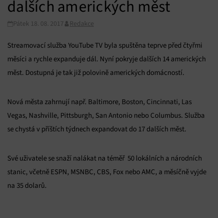
dalších amerických měst
Pátek 18. 08. 2017
Redakce
Streamovací služba YouTube TV byla spuštěna teprve před čtyřmi
měsíci a rychle expanduje dál. Nyní pokryje dalších 14 amerických
měst. Dostupná je tak již polovině amerických domácností.
Nová města zahrnují např. Baltimore, Boston, Cincinnati, Las
Vegas, Nashville, Pittsburgh, San Antonio nebo Columbus. Služba
se chystá v příštích týdnech expandovat do 17 dalších měst.
Své uživatele se snaží nalákat na téměř 50 lokálních a národních
stanic, včetně ESPN, MSNBC, CBS, Fox nebo AMC, a měsíčně vyjde
na 35 dolarů.