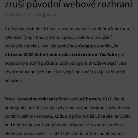
zruší původní webové rozhraní
Středa 05. 02. 2020
Samuel
V několika posledních letech zaznamenali uživatelé YouTube řadu
vylepšení (např. tmavý režim, úpravy vzhledu a rozložení
Google
ovládacích prvků), nyní ale společnost
oznámila, že
v březnu 2020 definitivně zruší staré rozhraní YouTube
pro
notebooky a stolní počítače. Zdůvodňuje to tím, že ve starší verzi
chybí mnoho nových funkcí a vylepšení, o něž jsou její uživatelé
ochuzeni.
novém rozhraní
již v roce 2017
Práce na
přitom začala
. Od té
doby společnost testovala vylepšení nového designu a uživatelský
komfort celého konceptu. Až dosud přitom měli uživatelé na výběr:
buď mohli dále používat původní uživatelské rozhraní, anebo si
aktivovat novou verzi. Ti, kteří tak učinili, přitom mohli pomoci