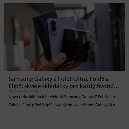
Zajištění bezpečnosti, předcházení a zjišťování
podvodů a odstraňování chyb, Poskytování a
Vždy aktivní
zobrazování reklamy a obsahu, Ukládání a sdělování
voleb ochrany osobních údajů.
Samsung Galaxy Z Fold8 Ultra, Fold8 a
Flip8: skvělé skládačky pro každý životní
Pátek 24. 07. 2026
PR
styl
Nová řada skládacích telefonů Samsung Galaxy Z Fold8 Ultra,
Fold8 a Flip8 přináší špičkový výkon, vylepšenou Galaxy AI a
prémiový design.