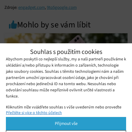
Zdroje:
engadget.com
,
9to5google.com
Mohlo by se vám líbit
Souhlas s použitím cookies
Abychom poskytli co nejlepší služby, my a naši partneři používáme k
ukládání a/nebo přístupu k informacím o zařízeních, technologie
jako soubory cookies. Souhlas s těmito technologiemi nám a našim
partnerům umožní zpracovávat osobní údaje, jako je chování při
procházení nebo jedinečná ID na tomto webu. Nesouhlas nebo
odvolání souhlasu může nepříznivě ovlivnit určité vlastnosti a
funkce.
Kliknutím níže vyjádřete souhlas s výše uvedeným nebo proveďte
HONOR MagicPad 4: Jeden z nejtenčích
Přečtěte si více o těchto účelech
podrobnější rozhodnutí. Vaše volby budou použity pouze na tomto
tabletů
webu. Nastavení můžete kdykoli změnit, včetně odvolání souhlasu,
Přijmout vše
Čtvrtek 16. 07. 2026
Adéla
pomocí přepínačů v Zásadách cookies nebo kliknutím na tlačítko
Proč si koupit HONOR MagicPad 4? Otestovali jsme jeho OLED
Spravovat souhlas ve spodní části obrazovky.