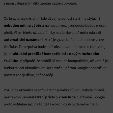
s jejím vylepšením díky zpětné vazbě s vývojáři.
Od března však všichni, kdo dávají přednost staršímu stylu, již
nebudou mít na výběr
a na novou verzi jednoduše budou muset
přejít. Všem těmto uživatelům by se v brzké době mělo zobrazit
automatické oznámení
, které je vyzve k přepnutí do nové verze
YouTube. Tato zpráva bude také obsahovat informaci o tom, zda je
aktuální prohlížeč kompatibilní s novým rozhraním
jejich
YouTube
. V případě, že prohlížeč nebude kompatibilní, uživatelé jej
budou muset aktualizovat. Tuto změnu přitom Google doporučuje
provést raději dříve, než později.
Pokud by aktualizace software z nějakého důvodu nebyla možná,
ztrácí přístup k YouTube
pak takový uživatel
platformě. Google
proto viditelně sází na to, že takových osob bude velmi málo.