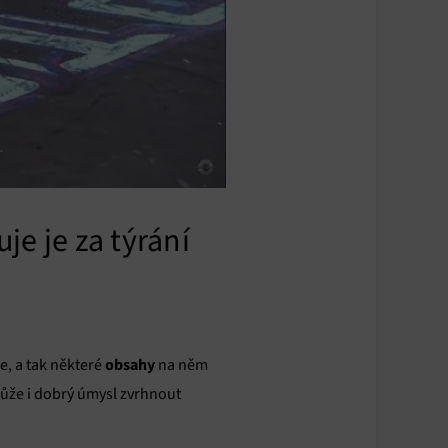
je je za týrání
obsahy
e, a tak některé
na něm
může i dobrý úmysl zvrhnout