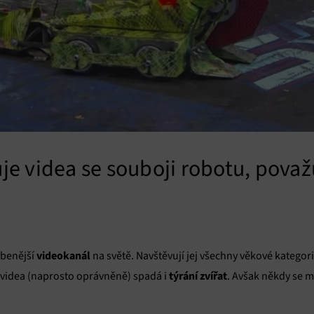
e videa se souboji robotu, považu
videokanál
íbenější
na světě. Navštěvují jej všechny věkové kategori
týrání zvířat
á videa (naprosto oprávněně) spadá i
. Avšak někdy se 