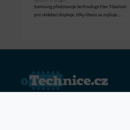
Pátek 17. 07. 2026
PR
Samsung představuje technologii Flex Titanium
pro skládací displeje. Díky titanu se zvyšuje
odolnost a snižuje viditelnost ohybu.