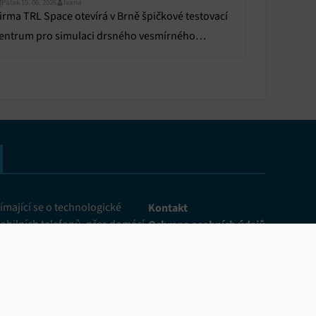
Pátek 19. 06. 2026
Ivana
irma TRL Space otevírá v Brně špičkové testovací
entrum pro simulaci drsného vesmírného
rostředí za miliony.
mající se o technologické
Kontakt
obilních telefonů, přes domácí
Ochrana osobních údajů
ž po chytrou domácnost. Denně
Zásady cookies
 aktuality ze světa
Inzerce
pokroku, recenzujeme pro vás
Pravidla soutěže
y a přinášíme zajímavá
me vaším průvodcem světem