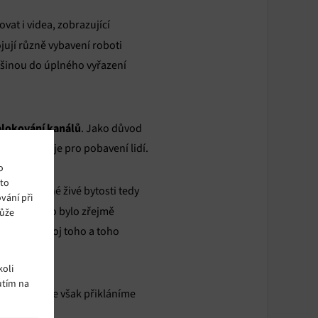
vat i videa, zobrazující
jují různě vybavení roboti
tšinou do úplného vyřazení
lokování kanálů
. Jako důvod
ného souboje pro pobavení lidí.
o
ito
ta, nebo jiné živé bytosti tedy
vání při
 podobně to bylo zřejmě
může
á jako souboj toho a toho
oli
utím na
tů. Spíše se však přikláníme