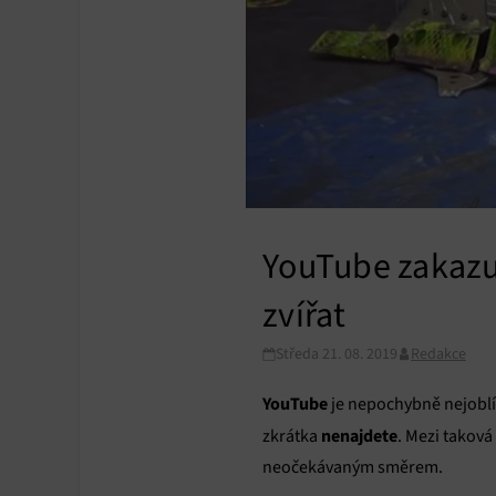
YouTube zakazuj
zvířat
Středa 21. 08. 2019
Redakce
YouTube
je nepochybně nejobl
nenajdete
zkrátka
. Mezi takov
neočekávaným směrem.