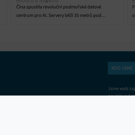
Čtvrtek 18. 06. 2026
Monika
Čína spustila revoluční podmořské datové
F
centrum pro AI. Servery běží 35 metrů pod
c
hladinou moře, chladí je oceán a napájí větrná
p
elektrárna.
KDO JSME
Jsme web zají
novinky od m
spotřebiče a
vám přinášíme
technického 
nové produkt
srovnání. Js