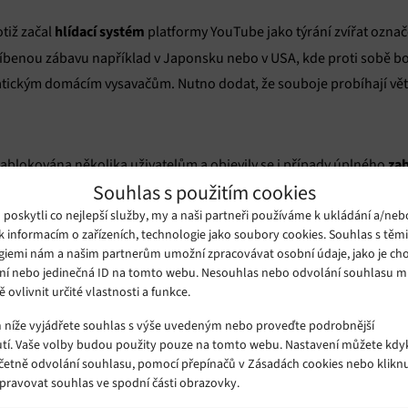
hlídací systém
tiž začal
platformy YouTube jako týrání zvířat označo
líbenou zábavu například v Japonsku nebo v USA, kde proti sobě bo
matickým domácím vysavačům. Nutno dodat, že souboje probíhají vě
zab
 zablokována několika uživatelům a objevily se i případy úplného
Souhlas s použitím cookies
 o zákazu videí, kde jsou zvířata úmyslně povzbuzována do vzájem
oskytli co nejlepší služby, my a naši partneři používáme k ukládání a/neb
k informacím o zařízeních, technologie jako soubory cookies. Souhlas s těm
nalo o chybu systému a slíbil, obnovení všech videí. Roboty za zvířa
giemi nám a našim partnerům umožní zpracovávat osobní údaje, jako je cho
algoritmus
deí, která nejsou pro platformu YouTube vhodná najde
a
ní nebo jedinečná ID na tomto webu. Nesouhlas nebo odvolání souhlasu 
ě ovlivnit určité vlastnosti a funkce.
o tom, že pro AI mohlo být matoucí, že videa jsou často pojmenovan
éna samotných robotů.
m níže vyjádřete souhlas s výše uvedeným nebo proveďte podrobnější
tí. Vaše volby budou použity pouze na tomto webu. Nastavení můžete kdyk
včetně odvolání souhlasu, pomocí přepínačů v Zásadách cookies nebo klikn
jako po první nenápadný pokus umělé inteligence o emancipace robo
Spravovat souhlas ve spodní části obrazovky.