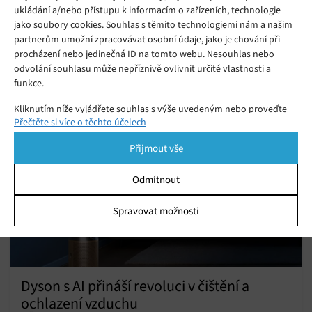
ukládání a/nebo přístupu k informacím o zařízeních, technologie
jako soubory cookies. Souhlas s těmito technologiemi nám a našim
partnerům umožní zpracovávat osobní údaje, jako je chování při
procházení nebo jedinečná ID na tomto webu. Nesouhlas nebo
odvolání souhlasu může nepříznivě ovlivnit určité vlastnosti a
Mohlo by se vám líbit
funkce.
Kliknutím níže vyjádřete souhlas s výše uvedeným nebo proveďte
Přečtěte si více o těchto účelech
podrobnější rozhodnutí. Vaše volby budou použity pouze na tomto
webu. Nastavení můžete kdykoli změnit, včetně odvolání souhlasu,
Přijmout vše
pomocí přepínačů v Zásadách cookies nebo kliknutím na tlačítko
Spravovat souhlas ve spodní části obrazovky.
Odmítnout
Statistiky
Spravovat možnosti
Ukládání a/nebo přístup k informacím v zařízení, Porozumění
publiku prostřednictvím statistik nebo kombinací údajů z
různých zdrojů.
Dyson s AI přináší revoluci v čištění a
Marketing
ochlazení vzduchu
Ukládání a/nebo přístup k informacím v zařízení, Použití