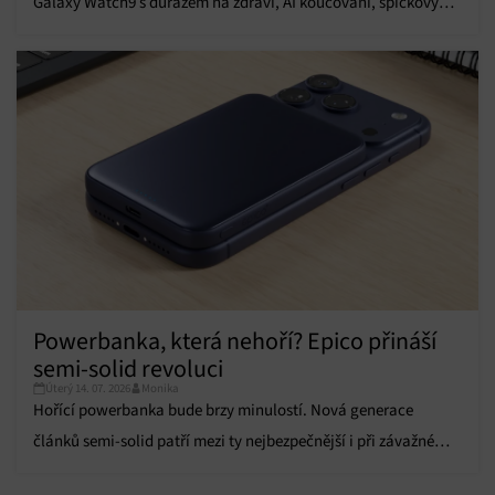
Galaxy Watch9 s důrazem na zdraví, AI koučování, špičkový
výkon a dlouhou výdrž baterie.
Powerbanka, která nehoří? Epico přináší
semi-solid revoluci
Úterý 14. 07. 2026
Monika
Hořící powerbanka bude brzy minulostí. Nová generace
článků semi-solid patří mezi ty nejbezpečnější i při závažném
poškození.