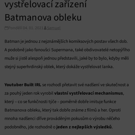
vystřelovací zařízení
Batmanova obleku
Pondělí 04. 01. 2021
Samuel
Batman je jednou z nejznámějších komiksových postav všech dob.
A podobně jako fanoušci Supermana, také obdivovatelé netopýřího
muže si jistě alespoň jednou představili, jaké by to bylo, kdyby měli
stejný superhrdinský oblek, který dokáže vystřelovat lanka.
Youtuber Built IRL
se rozhodl přetavit své nadšení ve skutečnost a
vlastní vystřelovací mechanismus
za pouhý jeden rok vyrobil
,
který – co se funkčnosti týče – poměrně dobře imituje funkce
Batmanova obleku, který tak dobře známe z filmů a her. Oproti
mnoha nadšenci dříve prováděným pokusům o výrobu něčeho
jeden z nejlepších výsledků
podobného, jde rozhodně o
.