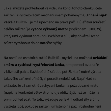
Jak si můžete prohlédnout ve videu na konci tohoto článku, celé
není nijak
zařízení s vystřelovacím mechanismem poháněným CO2
velké
a Built IRL je má upevněno na pravé paži. Důležitou součástí
vysoce výkonný motor
celého zařízení je
(s výkonem 10 000 W),
který umí vyvinout správnou rychlost a sílu, aby dokázal svého
tvůrce vytáhnout do dostatečné výšky.
ovládání
Na rozdíl od ostatních kutilů Built IRL myslel i na možnost
směru a rychlosti vystřelování lanka
, a to pomocí ovladače
v blízkosti palce. Každopádně s řadou potíží, které nutně výroba
takového zařízení přináší, si poradit nedokázal. Například se
ukázalo, že už samotné zachycení lanka na požadované místo
(např. na konkrétní větev stromu), je obtížnější, než se může na
první pohled zdát. To totiž vyžaduje perfektní odhad síly a úhlu
výstřelu (což, pokud je zařízení umístěno na paži, rozhodně není