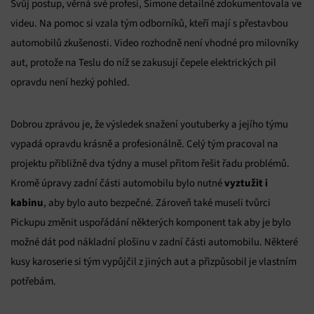
Svůj postup, věrná své profesi, Simone detailně zdokumentovala ve
videu. Na pomoc si vzala tým odborníků, kteří mají s přestavbou
automobilů zkušenosti. Video rozhodně není vhodné pro milovníky
aut, protože na Teslu do níž se zakusují čepele elektrických pil
opravdu není hezký pohled.
Dobrou zprávou je, že výsledek snažení youtuberky a jejího týmu
vypadá opravdu krásně a profesionálně. Celý tým pracoval na
projektu přibližně dva týdny a musel přitom řešit řadu problémů.
vyztužit i
Kromě úpravy zadní části automobilu bylo nutné
kabinu
, aby bylo auto bezpečné. Zároveň také museli tvůrci
Pickupu změnit uspořádání některých komponent tak aby je bylo
možné dát pod nákladní plošinu v zadní části automobilu. Některé
kusy karoserie si tým vypůjčil z jiných aut a přizpůsobil je vlastním
potřebám.