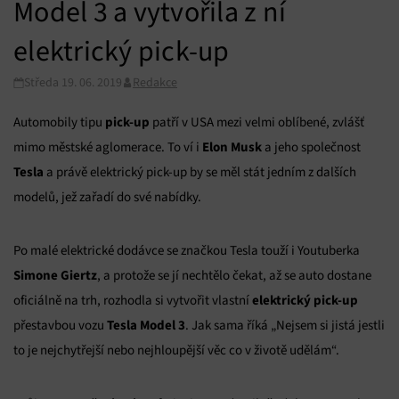
Model 3 a vytvořila z ní
elektrický pick-up
Středa 19. 06. 2019
Redakce
pick-up
Automobily tipu
patří v USA mezi velmi oblíbené, zvlášť
Elon Musk
mimo městské aglomerace. To ví i
a jeho společnost
Tesla
a právě elektrický pick-up by se měl stát jedním z dalších
modelů, jež zařadí do své nabídky.
Po malé elektrické dodávce se značkou Tesla touží i Youtuberka
Simone Giertz
, a protože se jí nechtělo čekat, až se auto dostane
elektrický pick-up
oficiálně na trh, rozhodla si vytvořit vlastní
Tesla Model 3
přestavbou vozu
. Jak sama říká „Nejsem si jistá jestli
to je nejchytřejší nebo nejhloupější věc co v životě udělám“.