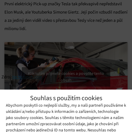
První elektrický Pick-up značky Tesla tak překvapivě nepředstavil
Elon Musk, ale Youtuberka Simone Giertz. Její počin vzbudil nadšení
a za jediný den viděl video s přestavbou Tesly více než jeden a půl
milionu lidí.
Kliknutím přijmete cookies a povolíte tento
Zdroj:
techcrunch.com
obsah
Souhlas s použitím cookies
Abychom poskytli co nejlepší služby, my a naši partneři používáme k
ukládání a/nebo přístupu k informacím o zařízeních, technologie
jako soubory cookies. Souhlas s těmito technologiemi nám a našim
Mohlo by se vám líbit
partnerům umožní zpracovávat osobní údaje, jako je chování při
procházení nebo jedinečná ID na tomto webu. Nesouhlas nebo