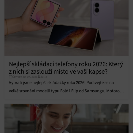
obsahu.
Funkce
Vždy aktivní
Přiřazování a kombinování údajů z jiných zdrojů
údajů, Propojení různých zařízení, Identifikace
zařízení na základě automaticky přenášených
informací.
Zajištění bezpečnosti, předcházení a zjišťování
Nejlepší skládací telefony roku 2026: Který
podvodů a odstraňování chyb, Poskytování a
Vždy aktivní
zobrazování reklamy a obsahu, Ukládání a sdělování
z nich si zaslouží místo ve vaší kapse?
voleb ochrany osobních údajů.
Čtvrtek 30. 07. 2026
Julia
Vybrali jsme nejlepší skládačky roku 2026! Podívejte se na
velké srovnání modelů typu Fold i Flip od Samsungu, Motoroly,
Honor i Huawei.