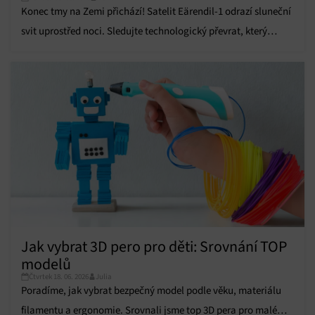
zařízení na základě automaticky přenášených
Konec tmy na Zemi přichází! Satelit Eärendil-1 odrazí sluneční
informací.
svit uprostřed noci. Sledujte technologický převrat, který
pobouřil vědce.
Zajištění bezpečnosti, předcházení a zjišťování
podvodů a odstraňování chyb, Poskytování a
Vždy aktivní
zobrazování reklamy a obsahu, Ukládání a sdělování
voleb ochrany osobních údajů.
Jak vybrat 3D pero pro děti: Srovnání TOP
modelů
Čtvrtek 18. 06. 2026
Julia
Poradíme, jak vybrat bezpečný model podle věku, materiálu
filamentu a ergonomie. Srovnali jsme top 3D pera pro malé