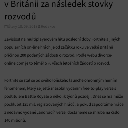
v Británii za následek stovky
rozvodů
Úterý 18. 09. 2018
Redakce
Závislost na multiplayerovém hitu poslední doby Fortnite a jiných
populárních on-line hrách je od začátku roku ve Velké Británii
příčinou 200 podaných žádostí o rozvod. Podle webu divorce-
online.com je to téměř 5 % všech letošních žádostí o rozvod.
Fortnite se stal se od svého loňského launche ohromným herním
fenoménem, který se ještě znásobil vydáním free-to-play verze s
podtitulem Battle Royale o několik týdnů později. Dnes se hra může
pochlubit 125 mil. registrovaných hráčů, a pokud započítáme hráče
z nedávno vydané „androidí“ verze, dostaneme se zhruba na číslo
140 milionů.