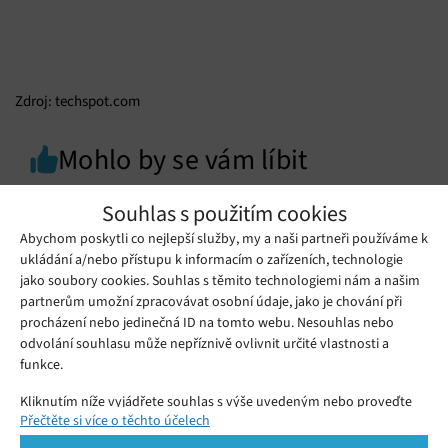
Zdroj: techspot.com
Mohlo by se vám líbit
Souhlas s použitím cookies
Abychom poskytli co nejlepší služby, my a naši partneři používáme k
ukládání a/nebo přístupu k informacím o zařízeních, technologie
jako soubory cookies. Souhlas s těmito technologiemi nám a našim
partnerům umožní zpracovávat osobní údaje, jako je chování při
procházení nebo jedinečná ID na tomto webu. Nesouhlas nebo
odvolání souhlasu může nepříznivě ovlivnit určité vlastnosti a
funkce.
Kliknutím níže vyjádřete souhlas s výše uvedeným nebo proveďte
Přečtěte si více o těchto účelech
podrobnější rozhodnutí. Vaše volby budou použity pouze na tomto
webu. Nastavení můžete kdykoli změnit, včetně odvolání souhlasu,