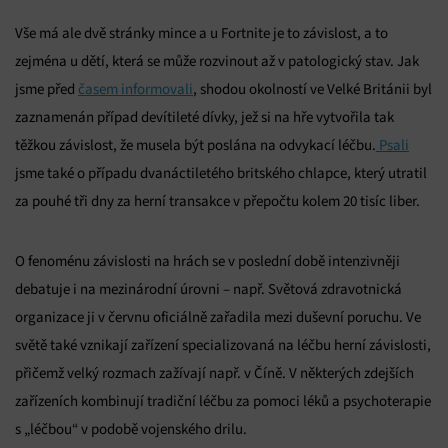
Vše má ale dvě stránky mince a u Fortnite je to závislost, a to
zejména u dětí, která se může rozvinout až v patologický stav. Jak
jsme před
časem informovali
, shodou okolností ve Velké Británii byl
zaznamenán případ devítileté dívky, jež si na hře vytvořila tak
těžkou závislost, že musela být poslána na odvykací léčbu.
Psali
jsme také o případu dvanáctiletého britského chlapce, který utratil
za pouhé tři dny za herní transakce v přepočtu kolem 20 tisíc liber.
O fenoménu závislosti na hrách se v poslední době intenzivněji
debatuje i na mezinárodní úrovni – např. Světová zdravotnická
organizace ji v červnu oficiálně zařadila mezi duševní poruchu. Ve
světě také vznikají zařízení specializovaná na léčbu herní závislosti,
přičemž velký rozmach zažívají např. v Číně. V některých zdejších
zařízeních kombinují tradiční léčbu za pomoci léků a psychoterapie
s „léčbou“ v podobě vojenského drilu.