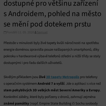
dostupné pro většinu zařízení
s Androidem, pohled na město
se mění pod dotekem prstu
Pondělí 11. 05. 2020
Samuel
Přestože v minulosti byly živé tapety kvůli náročnosti na spotřebu
energie doménou zpravidla pouze našlapaných smartphonů, díky
pokroku v hardwarové výbavě telefonů střední a nižší třídy se staly
dostupnými i pro řadu dalších uživatelů.
živé
3D tapety Metropolis
Skvělým příkladem jsou
pro telefony
Android 7 a vyšší
s operačním systémem
. Jde o aplikaci s více než
stem pohyblivých 3D velkých měst Severní Ameriky a Evropy
.
Konkrétní záběry, které byly pořízeny z dronů, zahrnují zejména
známé památky
(např. Empire State Building či Sochu svobody