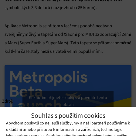
symbolických 3,3 dolarů (což je zhruba 85 korun).
Aplikace Metropolis se přitom v lecčems podobá nedávno
zveřejněným živým tapetám od Xiaomi pro MIUI 12 zobrazující Zemi
a Mars (Super Earth a Super Mars). Tyto tapety se přitom v poměrně
krátkém čase staly mezi uživateli velmi populárními.
xda-
Kliknutím přijmete cookies a povolíte tento
Zdroj:
obsah
developers.com
Souhlas s použitím cookies
Abychom poskytli co nejlepší služby, my a naši partneři používáme k
ukládání a/nebo přístupu k informacím o zařízeních, technologie
jako soubory cookies. Souhlas s těmito technologiemi nám a našim