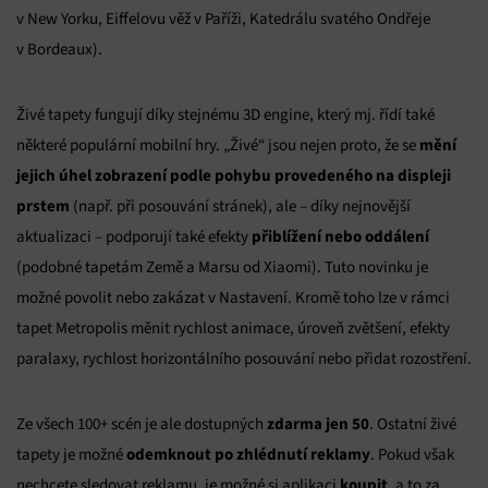
v New Yorku, Eiffelovu věž v Paříži, Katedrálu svatého Ondřeje
v Bordeaux).
Živé tapety fungují díky stejnému 3D engine, který mj. řídí také
mění
některé populární mobilní hry. „Živé“ jsou nejen proto, že se
jejich úhel zobrazení
podle pohybu provedeného na displeji
prstem
(např. při posouvání stránek), ale – díky nejnovější
přiblížení nebo oddálení
aktualizaci – podporují také efekty
(podobné tapetám Země a Marsu od Xiaomi). Tuto novinku je
možné povolit nebo zakázat v Nastavení. Kromě toho lze v rámci
tapet Metropolis měnit rychlost animace, úroveň zvětšení, efekty
paralaxy, rychlost horizontálního posouvání nebo přidat rozostření.
zdarma jen 50
Ze všech 100+ scén je ale dostupných
. Ostatní živé
odemknout po zhlédnutí reklamy
tapety je možné
. Pokud však
koupit
nechcete sledovat reklamu, je možné si aplikaci
, a to za