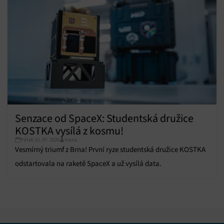
Senzace od SpaceX: Studentská družice
KOSTKA vysílá z kosmu!
Pátek 10. 07. 2026
Ivana
Vesmírný triumf z Brna! První ryze studentská družice KOSTKA
odstartovala na raketě SpaceX a už vysílá data.