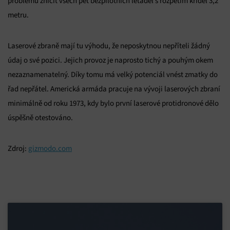
problémů zničit všech pět bezpilotních letadel s rozpětím křídel 3,2
metru.
Laserové zbraně mají tu výhodu, že neposkytnou nepříteli žádný
údaj o své pozici. Jejich provoz je naprosto tichý a pouhým okem
nezaznamenatelný. Díky tomu má velký potenciál vnést zmatky do
řad nepřátel. Americká armáda pracuje na vývoji laserových zbraní
minimálně od roku 1973, kdy bylo první laserové protidronové dělo
úspěšně otestováno.
Zdroj:
gizmodo.com