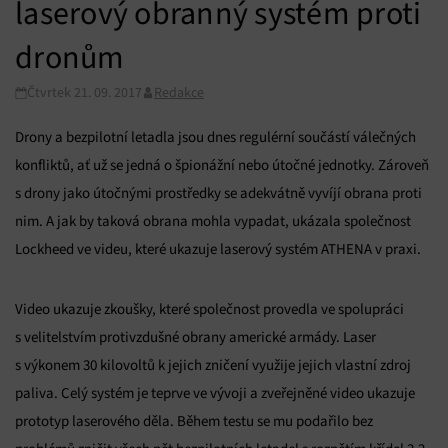
laserový obranný systém proti
dronům
Čtvrtek 21. 09. 2017
Redakce
Drony a bezpilotní letadla jsou dnes regulérní součástí válečných
konfliktů, ať už se jedná o špionážní nebo útočné jednotky. Zároveň
s drony jako útočnými prostředky se adekvátně vyvíjí obrana proti
nim. A jak by taková obrana mohla vypadat, ukázala společnost
Lockheed ve videu, které ukazuje laserový systém ATHENA v praxi.
Video ukazuje zkoušky, které společnost provedla ve spolupráci
s velitelstvím protivzdušné obrany americké armády. Laser
s výkonem 30 kilovoltů k jejich zničení využije jejich vlastní zdroj
paliva. Celý systém je teprve ve vývoji a zveřejněné video ukazuje
prototyp laserového děla. Během testu se mu podařilo bez