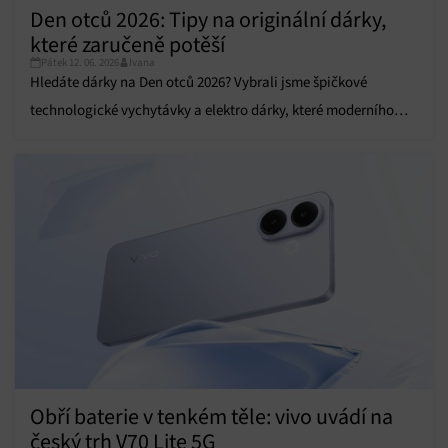
Přiřazování a kombinování údajů z jiných zdrojů
Den otců 2026: Tipy na originální dárky,
údajů, Propojení různých zařízení, Identifikace
které zaručeně potěší
zařízení na základě automaticky přenášených
informací.
Pátek 12. 06. 2026
Ivana
Hledáte dárky na Den otců 2026? Vybrali jsme špičkové
Zajištění bezpečnosti, předcházení a zjišťování
technologické vychytávky a elektro dárky, které moderního
podvodů a odstraňování chyb, Poskytování a
Vždy aktivní
tátu zaručeně potěší.
zobrazování reklamy a obsahu, Ukládání a sdělování
voleb ochrany osobních údajů.
Obří baterie v tenkém těle: vivo uvádí na
český trh V70 Lite 5G