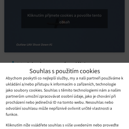
Kliknutím přijmete cookies a povolíte tento
obsah
Mohlo by se vám líbit
Souhlas s použitím cookies
Abychom poskytli co nejlepší služby, my a naši partneři používáme k
ukládání a/nebo přístupu k informacím o zařízeních, technologie
jako soubory cookies. Souhlas s těmito technologiemi nám a našim
partnerům umožní zpracovávat osobní údaje, jako je chování při
procházení nebo jedinečná ID na tomto webu. Nesouhlas nebo
odvolání souhlasu může nepříznivě ovlivnit určité vlastnosti a
funkce.
Kliknutím níže vyjádřete souhlas s výše uvedeným nebo proveďte