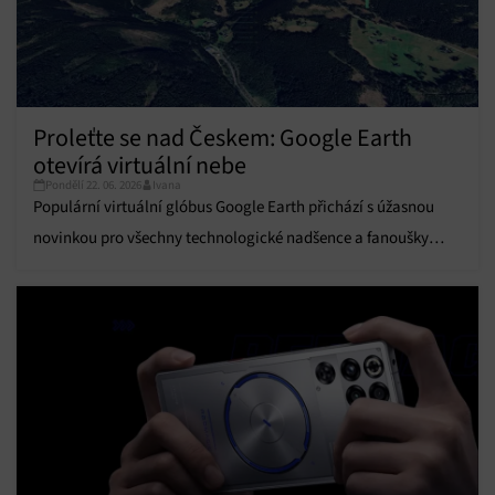
Funkce
Vždy aktivní
Přiřazování a kombinování údajů z jiných zdrojů
údajů, Propojení různých zařízení, Identifikace
zařízení na základě automaticky přenášených
informací.
Proleťte se nad Českem: Google Earth
otevírá virtuální nebe
Zajištění bezpečnosti, předcházení a zjišťování
Pondělí 22. 06. 2026
Ivana
podvodů a odstraňování chyb, Poskytování a
Populární virtuální glóbus Google Earth přichází s úžasnou
Vždy aktivní
zobrazování reklamy a obsahu, Ukládání a sdělování
voleb ochrany osobních údajů.
novinkou pro všechny technologické nadšence a fanoušky
letectví.