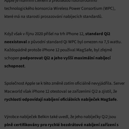
Apple je hlavním členem a předsedou nadnárodního
technologického konsorcia Wireless Power Consortium (WPC),
které má na starosti prosazování nabíjecích standardů.
standard Qi2
Když však v říjnu 2020 přišel na trh iPhone 12,
neexistoval
a původní standard Qi WPC byl omezen na 7,5 wattu.
Každopádně protože iPhone 12 používal MagSafe, byl zřejmě
podporovat Qi2 a jeho vyšší maximální nabíjecí
schopen
schopnost
.
Společnost Apple se k této změně zatím oficiálně nevyjádřila. Server
Macworld však iPhone 12 otestoval se zařízeními Qi2 a zjistil, že
rychlosti odpovídají nabíjení oficiálních nabíječek MagSafe
.
Výrobce nabíječek Belkin také uvedl, že jeho nabíječky Qi2 jsou
plně certifikovány pro rychlé bezdrátové nabíjení zařízení s