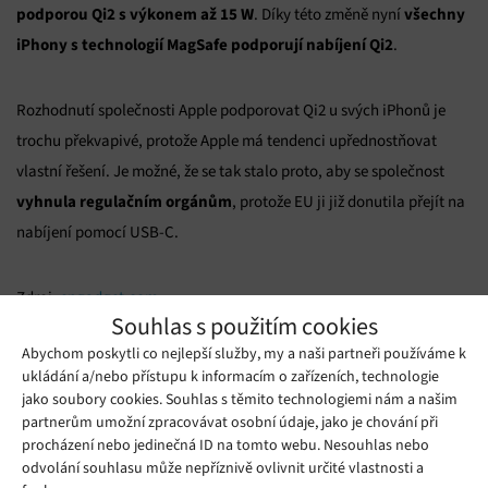
podporou Qi2 s výkonem až 15 W
všechny
. Díky této změně nyní
iPhony s technologií MagSafe podporují nabíjení Qi2
.
Rozhodnutí společnosti Apple podporovat Qi2 u svých iPhonů je
trochu překvapivé, protože Apple má tendenci upřednostňovat
vlastní řešení. Je možné, že se tak stalo proto, aby se společnost
vyhnula regulačním orgánům
, protože EU ji již donutila přejít na
nabíjení pomocí USB-C.
Zdroj:
engadget.com
Souhlas s použitím cookies
Mohlo by se vám líbit
Abychom poskytli co nejlepší služby, my a naši partneři používáme k
ukládání a/nebo přístupu k informacím o zařízeních, technologie
jako soubory cookies. Souhlas s těmito technologiemi nám a našim
partnerům umožní zpracovávat osobní údaje, jako je chování při
procházení nebo jedinečná ID na tomto webu. Nesouhlas nebo
odvolání souhlasu může nepříznivě ovlivnit určité vlastnosti a