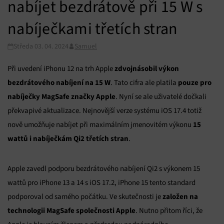
nabíjet bezdrátově při 15 W s
nabíječkami třetích stran
Středa 03. 04. 2024
Samuel
zdvojnásobil výkon
Při uvedení iPhonu 12 na trh Apple
bezdrátového nabíjení na 15 W
pouze pro
. Tato cifra ale platila
nabíječky MagSafe značky Apple
. Nyní se ale uživatelé dočkali
překvapivé aktualizace. Nejnovější verze systému iOS 17.4 totiž
15
nově umožňuje nabíjet při maximálním jmenovitém výkonu
wattů
i nabíječkám Qi2 třetích stran
.
Apple zavedl podporu bezdrátového nabíjení Qi2 s výkonem 15
wattů pro iPhone 13 a 14 s iOS 17.2, iPhone 15 tento standard
založen na
podporoval od samého počátku. Ve skutečnosti je
technologii MagSafe společnosti Apple
. Nutno přitom říci, že