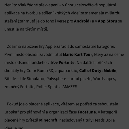
Není to však žádné překvapení – v únoru celosvětově populární
aplikace na tvorbu a sdílení krátkých videí zaznamenala miliardu
Android
App Storu
stažení (zahrnutá je do toho i verze pro
) a v
se
umístila na třetím místě.
Zdarma nabízené hry Apple zařadil do samostatné kategorie.
Mario Kart Tour
První místo obsadil závodní titul
, který až na osmé
Fortnite
místo odsunul loňského vítěze
. Na dalších příčkách
Call of Duty: Mobile
skončily hry Color Bump 3D, aquapark.io,
,
BitLife – Life Simulator, Polysphere – art of puzzle, Wordscapes,
zmíněný Fortnite, Roller Splat! a AMAZE!!
Pokud jde o placené aplikace, vítězem se potřetí za sebou stala
Facetune
„appka“ pro plánování a organizaci času
. V kategorii
Minecraft
placené hry zvítězil
, následovaný tituly Heads Up! a
Plague Inc.