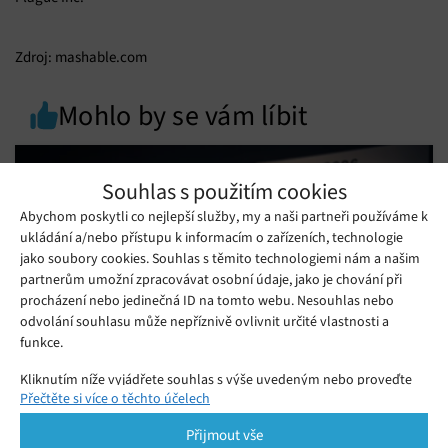
Zdroj: mashable.com
Mohlo by se vám líbit
Souhlas s použitím cookies
Abychom poskytli co nejlepší služby, my a naši partneři používáme k
ukládání a/nebo přístupu k informacím o zařízeních, technologie
jako soubory cookies. Souhlas s těmito technologiemi nám a našim
partnerům umožní zpracovávat osobní údaje, jako je chování při
procházení nebo jedinečná ID na tomto webu. Nesouhlas nebo
odvolání souhlasu může nepříznivě ovlivnit určité vlastnosti a
funkce.
Kliknutím níže vyjádřete souhlas s výše uvedeným nebo proveďte
Přečtěte si více o těchto účelech
podrobnější rozhodnutí. Vaše volby budou použity pouze na tomto
Apple dělí síly. Proč si iPhone 18 zaslouží
webu. Nastavení můžete kdykoli změnit, včetně odvolání souhlasu,
vlastní termín?
Přijmout vše
pomocí přepínačů v Zásadách cookies nebo kliknutím na tlačítko