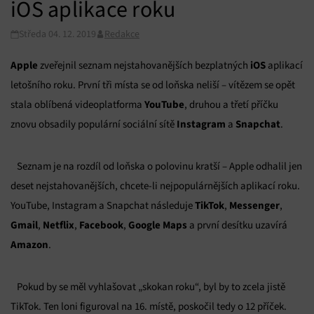
iOS aplikace roku
Středa 04. 12. 2019
Redakce
Apple
iOS
zveřejnil seznam nejstahovanějších bezplatných
aplikací
letošního roku. První tři místa se od loňska neliší – vítězem se opět
YouTube
stala oblíbená videoplatforma
, druhou a třetí příčku
Instagram
Snapchat
znovu obsadily populární sociální sítě
a
.
Seznam je na rozdíl od loňska o polovinu kratší – Apple odhalil jen
deset nejstahovanějších, chcete-li nejpopulárnějších aplikací roku.
TikTok
Messenger
YouTube, Instagram a Snapchat následuje
,
,
Gmail
Netflix
Facebook
Google Maps
,
,
,
a první desítku uzavírá
Amazon
.
Pokud by se měl vyhlašovat „skokan roku“, byl by to zcela jistě
TikTok. Ten loni figuroval na 16. místě, poskočil tedy o 12 příček.