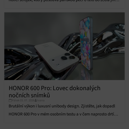
informací.
dimenze.
Zajištění bezpečnosti, předcházení a zjišťování
podvodů a odstraňování chyb, Poskytování a
Vždy aktivní
zobrazování reklamy a obsahu, Ukládání a sdělování
voleb ochrany osobních údajů.
HONOR 600 Pro: Lovec dokonalých
nočních snímků
Pátek 03. 07. 2026
Ivana
Brutální výkon i luxusní unibody design. Zjistěte, jak dopadl
HONOR 600 Pro v mém osobním testu a v čem naprosto drtí
konkurenci!