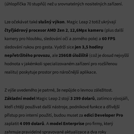
(úhlopříčka 70 stupňů) než u srovnatelných nositelných zařízení.
slušný výkon
Lze očekávat také
. Magic Leap 2 totiž ukrývají
čtyřjádrový procesor AMD Zen 2
12,6Mpx kameru
,
(plus další
60 FPS
kamery pro hloubku, sledování očí a zorného pole) a
jen 3,5 hodiny
sledování rukou pro gesta. Vydrží sice
nepřetržitého provozu
256GB úložiště
, ale
(což je dosud nejvyšší
hodnota v jakémkoli specializovaném zařízení pro rozšířenou
realitu) poskytuje prostor pro náročnější aplikace.
Z výše uvedeného je patrné, že nepůjde o levnou záležitost.
Základní model
3 299 dolarů
Magic Leap 2 stojí
, zatímco vývojáři,
kteří chtějí používat další nástroje, podnikové funkce a dřívější
edici Developer Pro
přístup pro interní použití, budou muset za
4 099 dolarů
model Enterprise
zaplatit
. A
pro firmy, který
zahrnuje pravidelné spravované aktualizace a dva roky