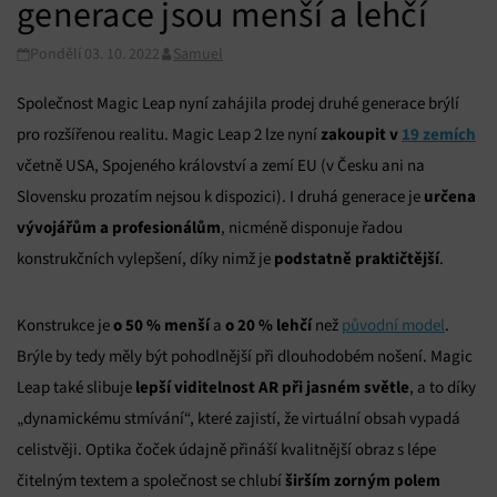
generace jsou menší a lehčí
Pondělí 03. 10. 2022
Samuel
Společnost Magic Leap nyní zahájila prodej druhé generace brýlí
zakoupit v
19 zemích
pro rozšířenou realitu. Magic Leap 2 lze nyní
včetně USA, Spojeného království a zemí EU (v Česku ani na
určena
Slovensku prozatím nejsou k dispozici). I druhá generace je
vývojářům a profesionálům
, nicméně disponuje řadou
podstatně praktičtější
konstrukčních vylepšení, díky nimž je
.
o 50 % menší
o 20 % lehčí
Konstrukce je
a
než
původní model
.
Brýle by tedy měly být pohodlnější při dlouhodobém nošení. Magic
lepší viditelnost AR při jasném světle
Leap také slibuje
, a to díky
„dynamickému stmívání“, které zajistí, že virtuální obsah vypadá
celistvěji. Optika čoček údajně přináší kvalitnější obraz s lépe
širším zorným polem
čitelným textem a společnost se chlubí