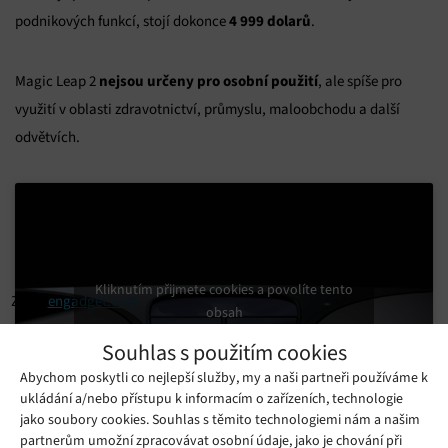
4 999 dolarů
podnikových funkcí, stojí dokonce
.
nejsou určeny pro osobní použití
Magic Leap 2
, ale spíše pro
využití v oblasti zdravotnictví, průmyslu, maloobchodu a další
odvětvích.
Kliknutím přijmete cookies a povolíte tento
Zdroj:
engadget.com
obsah
Souhlas s použitím cookies
Abychom poskytli co nejlepší služby, my a naši partneři používáme k
ukládání a/nebo přístupu k informacím o zařízeních, technologie
jako soubory cookies. Souhlas s těmito technologiemi nám a našim
partnerům umožní zpracovávat osobní údaje, jako je chování při